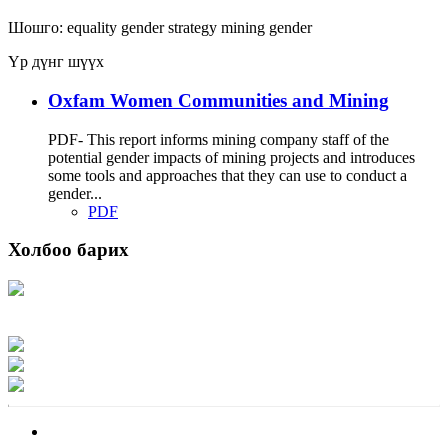
Шошго:
equality
gender strategy
mining
gender
Үр дүнг шүүх
Oxfam Women Communities and Mining
PDF- This report informs mining company staff of the
potential gender impacts of mining projects and introduces
some tools and approaches that they can use to conduct a
gender...
PDF
Холбоо барих
Хаяг: Ашигт малтмал, газрын тосны газар, Монгол Улс, Улаанбаатар хот
15170, Чингэлтэй дүүрэг, Барилгачдын талбай-3, Засгийн газрын XII байр,
баруун жигүүр
Факс: 976-11-310370
Вэб админ: 976-51-263915
Цахим шуудан: info@mrpam.gov.mn