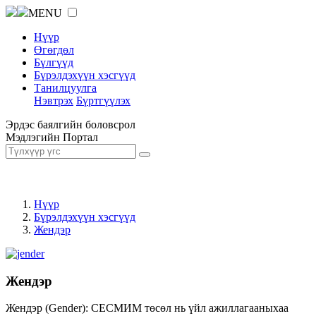
MENU
Нүүр
Өгөгдөл
Бүлгүүд
Бүрэлдэхүүн хэсгүүд
Танилцуулга
Нэвтрэх
Бүртгүүлэх
Эрдэс баялгийн боловсрол
Мэдлэгийн Портал
Нүүр
Бүрэлдэхүүн хэсгүүд
Жендэр
Жендэр
Жендэр (Gender): СЕСМИМ төсөл нь үйл ажиллагааныхаа