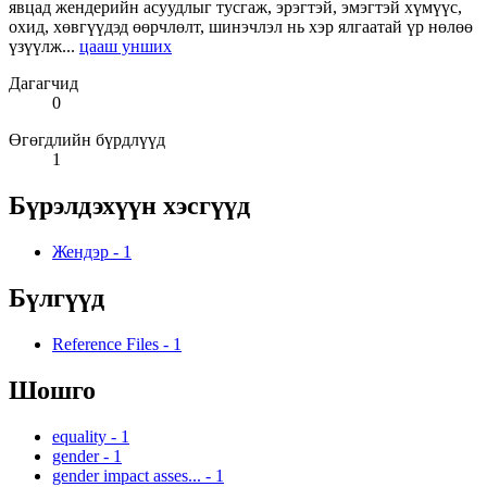
явцад жендерийн асуудлыг тусгаж, эрэгтэй, эмэгтэй хүмүүс,
охид, хөвгүүдэд өөрчлөлт, шинэчлэл нь хэр ялгаатай үр нөлөө
үзүүлж...
цааш унших
Дагагчид
0
Өгөгдлийн бүрдлүүд
1
Бүрэлдэхүүн хэсгүүд
Жендэр
-
1
Бүлгүүд
Reference Files
-
1
Шошго
equality
-
1
gender
-
1
gender impact asses...
-
1