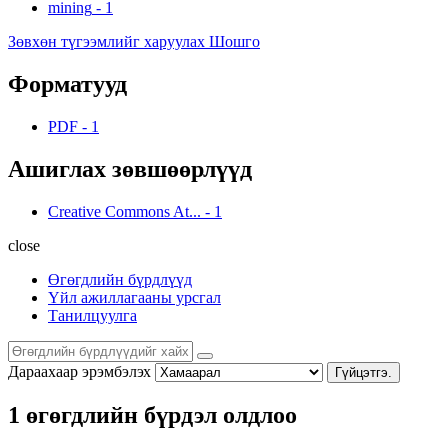
mining
-
1
Зөвхөн түгээмлийг харуулах Шошго
Форматууд
PDF
-
1
Ашиглах зөвшөөрлүүд
Creative Commons At...
-
1
close
Өгөгдлийн бүрдлүүд
Үйл ажиллагааны урсгал
Танилцуулга
Дараахаар эрэмбэлэх
Гүйцэтгэ.
1 өгөгдлийн бүрдэл олдлоо