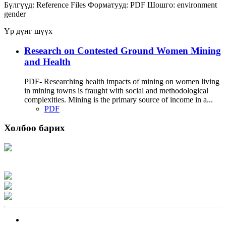
Бүлгүүд:
Reference Files
Форматууд:
PDF
Шошго:
environment
gender
Үр дүнг шүүх
Research on Contested Ground Women Mining
and Health
PDF- Researching health impacts of mining on women living
in mining towns is fraught with social and methodological
complexities. Mining is the primary source of income in a...
PDF
Холбоо барих
Хаяг: Ашигт малтмал, газрын тосны газар, Монгол Улс, Улаанбаатар хот
15170, Чингэлтэй дүүрэг, Барилгачдын талбай-3, Засгийн газрын XII байр,
баруун жигүүр
Факс: 976-11-310370
Вэб админ: 976-51-263915
Цахим шуудан: info@mrpam.gov.mn