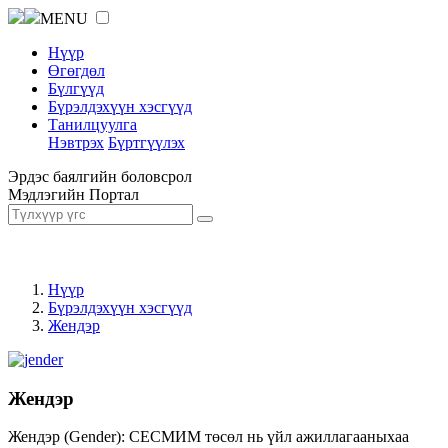
MENU
Нүүр
Өгөгдөл
Бүлгүүд
Бүрэлдэхүүн хэсгүүд
Танилцуулга
Нэвтрэх
Бүртгүүлэх
Эрдэс баялгийн боловсрол
Мэдлэгийн Портал
Нүүр
Бүрэлдэхүүн хэсгүүд
Жендэр
Жендэр
Жендэр (Gender): СЕСМИМ төсөл нь үйл ажиллагааныхаа