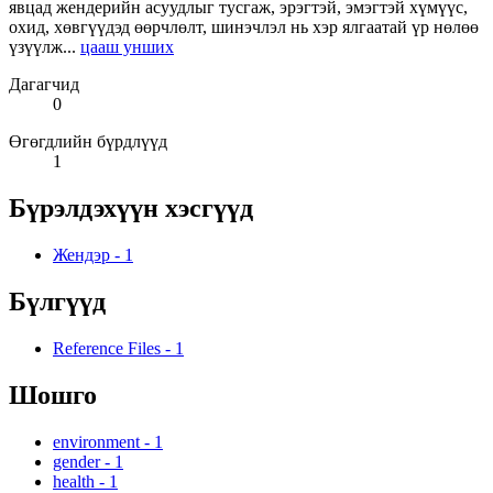
явцад жендерийн асуудлыг тусгаж, эрэгтэй, эмэгтэй хүмүүс,
охид, хөвгүүдэд өөрчлөлт, шинэчлэл нь хэр ялгаатай үр нөлөө
үзүүлж...
цааш унших
Дагагчид
0
Өгөгдлийн бүрдлүүд
1
Бүрэлдэхүүн хэсгүүд
Жендэр
-
1
Бүлгүүд
Reference Files
-
1
Шошго
environment
-
1
gender
-
1
health
-
1