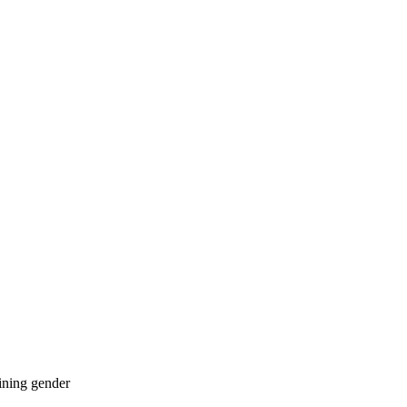
ining
gender