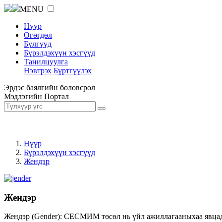
MENU
Нүүр
Өгөгдөл
Бүлгүүд
Бүрэлдэхүүн хэсгүүд
Танилцуулга
Нэвтрэх
Бүртгүүлэх
Эрдэс баялгийн боловсрол
Мэдлэгийн Портал
Нүүр
Бүрэлдэхүүн хэсгүүд
Жендэр
Жендэр
Жендэр (Gender): СЕСМИМ төсөл нь үйл ажиллагааныхаа явцад ж