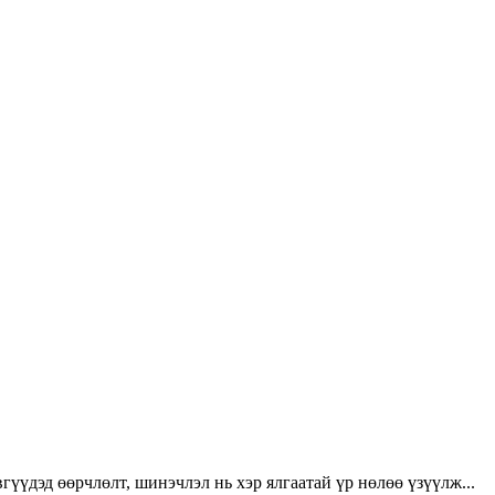
үүдэд өөрчлөлт, шинэчлэл нь хэр ялгаатай үр нөлөө үзүүлж...