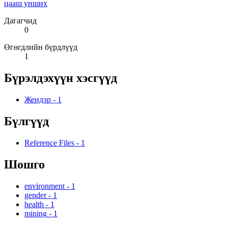
цааш унших
Дагагчид
0
Өгөгдлийн бүрдлүүд
1
Бүрэлдэхүүн хэсгүүд
Жендэр
-
1
Бүлгүүд
Reference Files
-
1
Шошго
environment
-
1
gender
-
1
health
-
1
mining
-
1