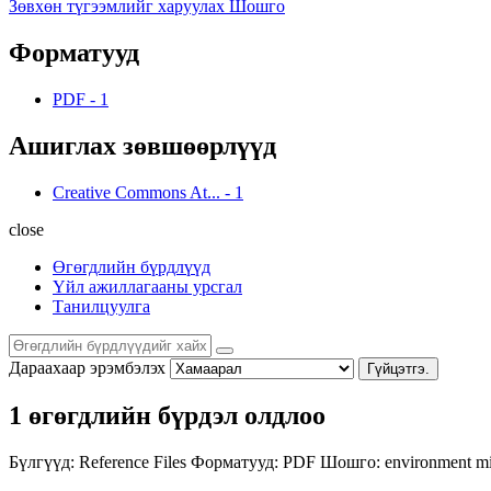
Зөвхөн түгээмлийг харуулах Шошго
Форматууд
PDF
-
1
Ашиглах зөвшөөрлүүд
Creative Commons At...
-
1
close
Өгөгдлийн бүрдлүүд
Үйл ажиллагааны урсгал
Танилцуулга
Дараахаар эрэмбэлэх
Гүйцэтгэ.
1 өгөгдлийн бүрдэл олдлоо
Бүлгүүд:
Reference Files
Форматууд:
PDF
Шошго:
environment
m