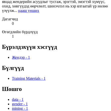
явцад жендерийн асуудлыг тусгаж, эрэгтэй, эмэгтэй хүмүүс,
охид, хөвгүүдэд өөрчлөлт, шинэчлэл нь хэр ялгаатай үр нөлөө
үзүүлж...
цааш унших
Дагагчид
0
Өгөгдлийн бүрдлүүд
1
Бүрэлдэхүүн хэсгүүд
Жендэр
-
1
Бүлгүүд
Training Materials
-
1
Шошго
data
-
1
gender
-
1
mining
-
1