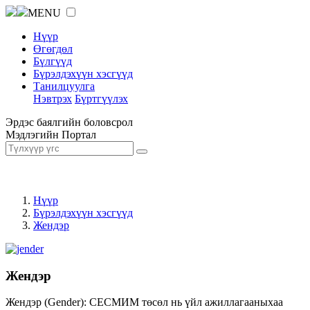
MENU
Нүүр
Өгөгдөл
Бүлгүүд
Бүрэлдэхүүн хэсгүүд
Танилцуулга
Нэвтрэх
Бүртгүүлэх
Эрдэс баялгийн боловсрол
Мэдлэгийн Портал
Нүүр
Бүрэлдэхүүн хэсгүүд
Жендэр
Жендэр
Жендэр (Gender): СЕСМИМ төсөл нь үйл ажиллагааныхаа