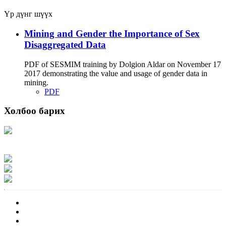
Үр дүнг шүүх
Mining and Gender the Importance of Sex
Disaggregated Data
PDF of SESMIM training by Dolgion Aldar on November 17
2017 demonstrating the value and usage of gender data in
mining.
PDF
Холбоо барих
Хаяг: Ашигт малтмал, газрын тосны газар, Монгол Улс, Улаанбаатар хот
15170, Чингэлтэй дүүрэг, Барилгачдын талбай-3, Засгийн газрын XII байр,
баруун жигүүр
Факс: 976-11-310370
Вэб админ: 976-51-263915
Цахим шуудан: info@mrpam.gov.mn