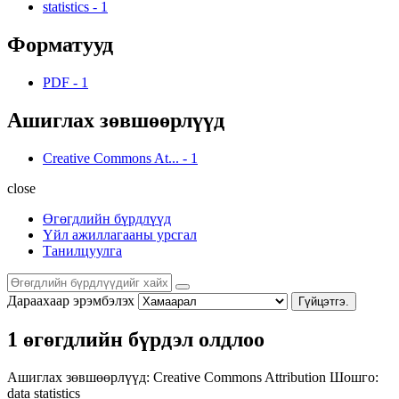
statistics
-
1
Форматууд
PDF
-
1
Ашиглах зөвшөөрлүүд
Creative Commons At...
-
1
close
Өгөгдлийн бүрдлүүд
Үйл ажиллагааны урсгал
Танилцуулга
Дараахаар эрэмбэлэх
Гүйцэтгэ.
1 өгөгдлийн бүрдэл олдлоо
Ашиглах зөвшөөрлүүд:
Creative Commons Attribution
Шошго:
data
statistics