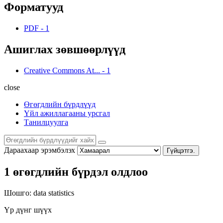
Форматууд
PDF
-
1
Ашиглах зөвшөөрлүүд
Creative Commons At...
-
1
close
Өгөгдлийн бүрдлүүд
Үйл ажиллагааны урсгал
Танилцуулга
Дараахаар эрэмбэлэх
Гүйцэтгэ.
1 өгөгдлийн бүрдэл олдлоо
Шошго:
data
statistics
Үр дүнг шүүх