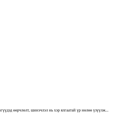
үүдэд өөрчлөлт, шинэчлэл нь хэр ялгаатай үр нөлөө үзүүлж...