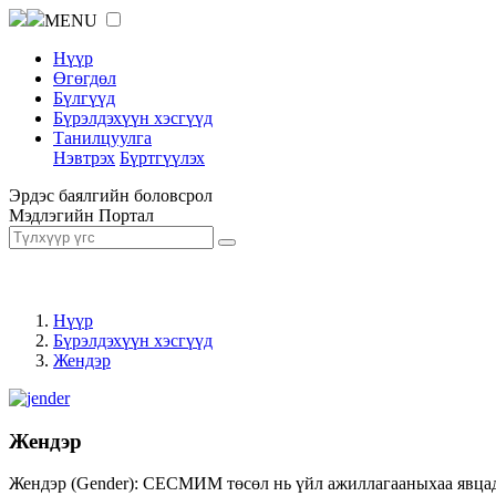
MENU
Нүүр
Өгөгдөл
Бүлгүүд
Бүрэлдэхүүн хэсгүүд
Танилцуулга
Нэвтрэх
Бүртгүүлэх
Эрдэс баялгийн боловсрол
Мэдлэгийн Портал
Нүүр
Бүрэлдэхүүн хэсгүүд
Жендэр
Жендэр
Жендэр (Gender): СЕСМИМ төсөл нь үйл ажиллагааныхаа явцад ж