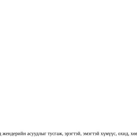
ендерийн асуудлыг тусгаж, эрэгтэй, эмэгтэй хүмүүс, охид, хөвг