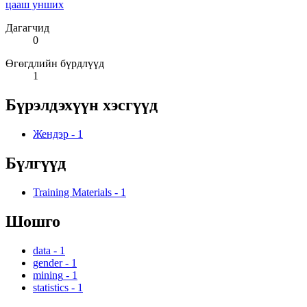
цааш унших
Дагагчид
0
Өгөгдлийн бүрдлүүд
1
Бүрэлдэхүүн хэсгүүд
Жендэр
-
1
Бүлгүүд
Training Materials
-
1
Шошго
data
-
1
gender
-
1
mining
-
1
statistics
-
1