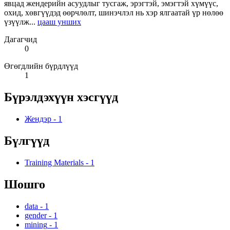
явцад жендерийн асуудлыг тусгаж, эрэгтэй, эмэгтэй хүмүүс,
охид, хөвгүүдэд өөрчлөлт, шинэчлэл нь хэр ялгаатай үр нөлөө
үзүүлж...
цааш унших
Дагагчид
0
Өгөгдлийн бүрдлүүд
1
Бүрэлдэхүүн хэсгүүд
Жендэр
-
1
Бүлгүүд
Training Materials
-
1
Шошго
data
-
1
gender
-
1
mining
-
1