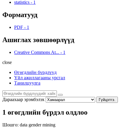
statistics
-
1
Форматууд
PDF
-
1
Ашиглах зөвшөөрлүүд
Creative Commons At...
-
1
close
Өгөгдлийн бүрдлүүд
Үйл ажиллагааны урсгал
Танилцуулга
Дараахаар эрэмбэлэх
Гүйцэтгэ.
1 өгөгдлийн бүрдэл олдлоо
Шошго:
data
gender
mining