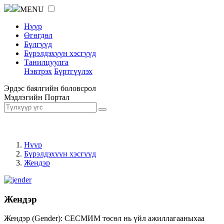
MENU
Нүүр
Өгөгдөл
Бүлгүүд
Бүрэлдэхүүн хэсгүүд
Танилцуулга
Нэвтрэх
Бүртгүүлэх
Эрдэс баялгийн боловсрол
Мэдлэгийн Портал
Нүүр
Бүрэлдэхүүн хэсгүүд
Жендэр
Жендэр
Жендэр (Gender): СЕСМИМ төсөл нь үйл ажиллагааныхаа