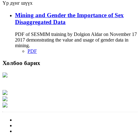
Үр дүнг шүүх
Mining and Gender the Importance of Sex
Disaggregated Data
PDF of SESMIM training by Dolgion Aldar on November 17
2017 demonstrating the value and usage of gender data in
mining.
PDF
Холбоо барих
Хаяг: Ашигт малтмал, газрын тосны газар, Монгол Улс, Улаанбаатар хот
15170, Чингэлтэй дүүрэг, Барилгачдын талбай-3, Засгийн газрын XII байр,
баруун жигүүр
Факс: 976-11-310370
Вэб админ: 976-51-263915
Цахим шуудан: info@mrpam.gov.mn