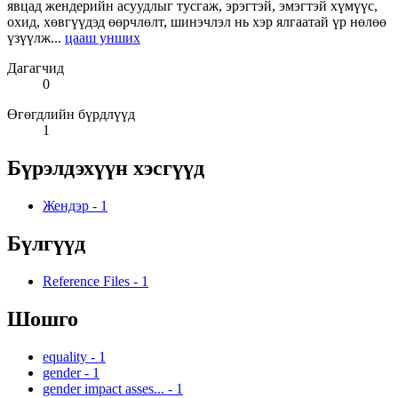
явцад жендерийн асуудлыг тусгаж, эрэгтэй, эмэгтэй хүмүүс,
охид, хөвгүүдэд өөрчлөлт, шинэчлэл нь хэр ялгаатай үр нөлөө
үзүүлж...
цааш унших
Дагагчид
0
Өгөгдлийн бүрдлүүд
1
Бүрэлдэхүүн хэсгүүд
Жендэр
-
1
Бүлгүүд
Reference Files
-
1
Шошго
equality
-
1
gender
-
1
gender impact asses...
-
1