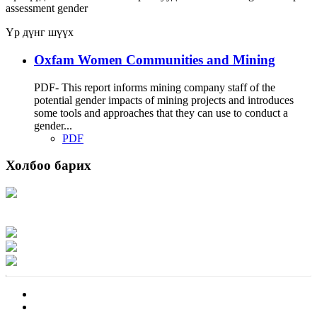
assessment
gender
Үр дүнг шүүх
Oxfam Women Communities and Mining
PDF- This report informs mining company staff of the
potential gender impacts of mining projects and introduces
some tools and approaches that they can use to conduct a
gender...
PDF
Холбоо барих
Хаяг: Ашигт малтмал, газрын тосны газар, Монгол Улс, Улаанбаатар хот
15170, Чингэлтэй дүүрэг, Барилгачдын талбай-3, Засгийн газрын XII байр,
баруун жигүүр
Факс: 976-11-310370
Вэб админ: 976-51-263915
Цахим шуудан: info@mrpam.gov.mn