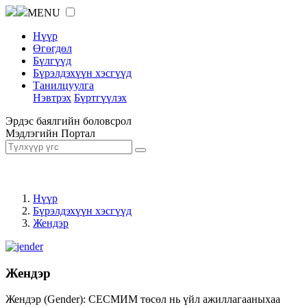
MENU
Нүүр
Өгөгдөл
Бүлгүүд
Бүрэлдэхүүн хэсгүүд
Танилцуулга
Нэвтрэх
Бүртгүүлэх
Эрдэс баялгийн боловсрол
Мэдлэгийн Портал
Нүүр
Бүрэлдэхүүн хэсгүүд
Жендэр
Жендэр
Жендэр (Gender): СЕСМИМ төсөл нь үйл ажиллагааныхаа