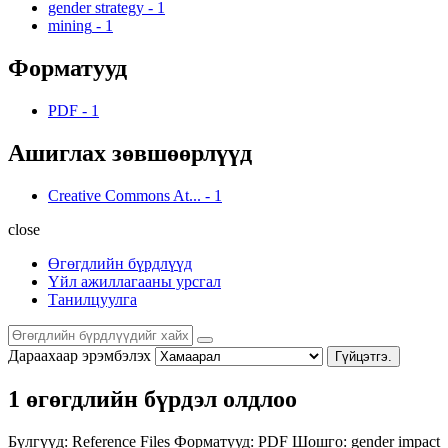
gender strategy
-
1
mining
-
1
Форматууд
PDF
-
1
Ашиглах зөвшөөрлүүд
Creative Commons At...
-
1
close
Өгөгдлийн бүрдлүүд
Үйл ажиллагааны урсгал
Танилцуулга
Дараахаар эрэмбэлэх
Гүйцэтгэ.
1 өгөгдлийн бүрдэл олдлоо
Бүлгүүд:
Reference Files
Форматууд:
PDF
Шошго:
gender impact