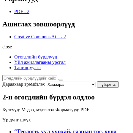
PDF
-
2
Ашиглах зөвшөөрлүүд
Creative Commons At...
-
2
close
Өгөгдлийн бүрдлүүд
Үйл ажиллагааны урсгал
Танилцуулга
Дараахаар эрэмбэлэх
Гүйцэтгэ.
2-н өгөгдлийн бүрдэл олдлоо
Бүлгүүд:
Мэдээ, мэдээлэл
Форматууд:
PDF
Үр дүнг шүүх
“Геологи, уул уурхай, газрын тос, хүнд