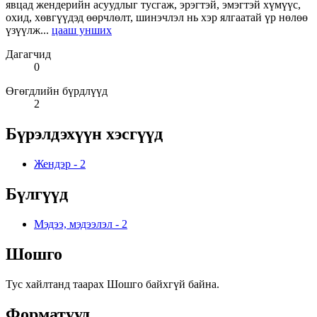
явцад жендерийн асуудлыг тусгаж, эрэгтэй, эмэгтэй хүмүүс,
охид, хөвгүүдэд өөрчлөлт, шинэчлэл нь хэр ялгаатай үр нөлөө
үзүүлж...
цааш унших
Дагагчид
0
Өгөгдлийн бүрдлүүд
2
Бүрэлдэхүүн хэсгүүд
Жендэр
-
2
Бүлгүүд
Мэдээ, мэдээлэл
-
2
Шошго
Тус хайлтанд таарах Шошго байхгүй байна.
Форматууд