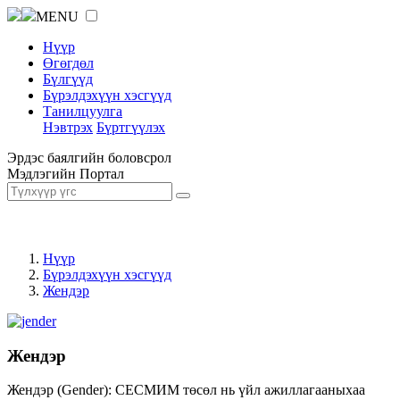
MENU
Нүүр
Өгөгдөл
Бүлгүүд
Бүрэлдэхүүн хэсгүүд
Танилцуулга
Нэвтрэх
Бүртгүүлэх
Эрдэс баялгийн боловсрол
Мэдлэгийн Портал
Нүүр
Бүрэлдэхүүн хэсгүүд
Жендэр
Жендэр
Жендэр (Gender): СЕСМИМ төсөл нь үйл ажиллагааныхаа