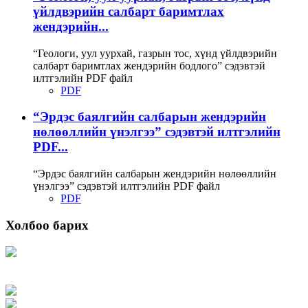
үйлдвэрийн салбарт баримтлах
жендэрийн...
“Геологи, уул уурхай, газрын тос, хүнд үйлдвэрийн
салбарт баримтлах жендэрийн бодлого” сэдэвтэй
илтгэлийн PDF файл
PDF
“Эрдэс баялгийн салбарын жендэрийн
нөлөөллийн үнэлгээ” сэдэвтэй илтгэлийн
PDF...
“Эрдэс баялгийн салбарын жендэрийн нөлөөллийн
үнэлгээ” сэдэвтэй илтгэлийн PDF файл
PDF
Холбоо барих
Хаяг: Ашигт малтмал, газрын тосны газар, Монгол Улс, Улаанбаатар хот
15170, Чингэлтэй дүүрэг, Барилгачдын талбай-3, Засгийн газрын XII байр,
баруун жигүүр
Факс: 976-11-310370
Вэб админ: 976-51-263915