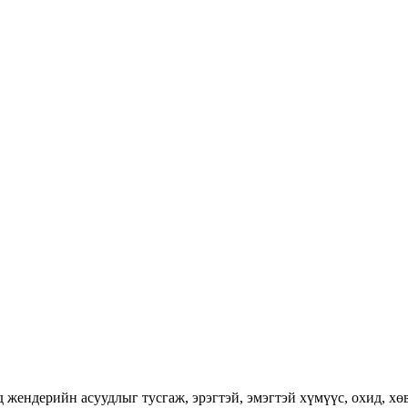
ендерийн асуудлыг тусгаж, эрэгтэй, эмэгтэй хүмүүс, охид, хөвг