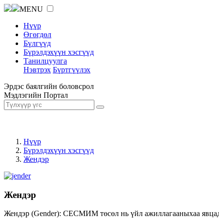
MENU
Нүүр
Өгөгдөл
Бүлгүүд
Бүрэлдэхүүн хэсгүүд
Танилцуулга
Нэвтрэх
Бүртгүүлэх
Эрдэс баялгийн боловсрол
Мэдлэгийн Портал
Нүүр
Бүрэлдэхүүн хэсгүүд
Жендэр
Жендэр
Жендэр (Gender): СЕСМИМ төсөл нь үйл ажиллагааныхаа явцад ж