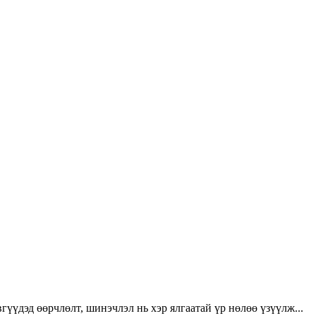
үүдэд өөрчлөлт, шинэчлэл нь хэр ялгаатай үр нөлөө үзүүлж...