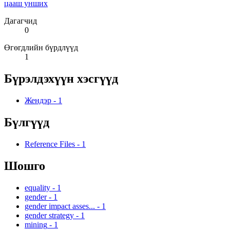
цааш унших
Дагагчид
0
Өгөгдлийн бүрдлүүд
1
Бүрэлдэхүүн хэсгүүд
Жендэр
-
1
Бүлгүүд
Reference Files
-
1
Шошго
equality
-
1
gender
-
1
gender impact asses...
-
1
gender strategy
-
1
mining
-
1