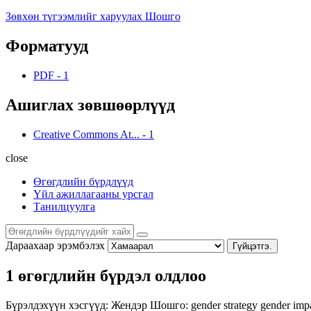
Зөвхөн түгээмлийг харуулах Шошго
Форматууд
PDF
-
1
Ашиглах зөвшөөрлүүд
Creative Commons At...
-
1
close
Өгөгдлийн бүрдлүүд
Үйл ажиллагааны урсгал
Танилцуулга
Дараахаар эрэмбэлэх
Гүйцэтгэ.
1 өгөгдлийн бүрдэл олдлоо
Бүрэлдэхүүн хэсгүүд:
Жендэр
Шошго:
gender strategy
gender imp