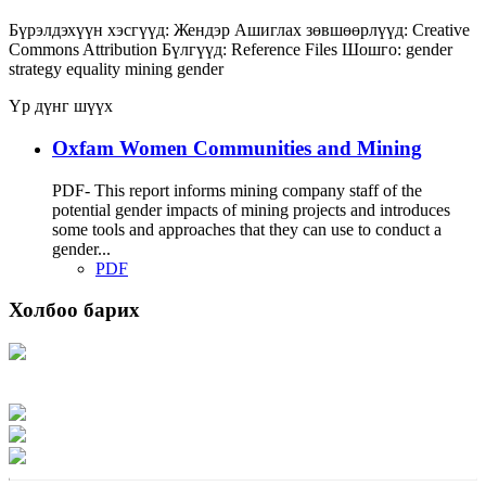
Бүрэлдэхүүн хэсгүүд:
Жендэр
Ашиглах зөвшөөрлүүд:
Creative
Commons Attribution
Бүлгүүд:
Reference Files
Шошго:
gender
strategy
equality
mining
gender
Үр дүнг шүүх
Oxfam Women Communities and Mining
PDF- This report informs mining company staff of the
potential gender impacts of mining projects and introduces
some tools and approaches that they can use to conduct a
gender...
PDF
Холбоо барих
Хаяг: Ашигт малтмал, газрын тосны газар, Монгол Улс, Улаанбаатар хот
15170, Чингэлтэй дүүрэг, Барилгачдын талбай-3, Засгийн газрын XII байр,
баруун жигүүр
Факс: 976-11-310370
Вэб админ: 976-51-263915
Цахим шуудан: info@mrpam.gov.mn