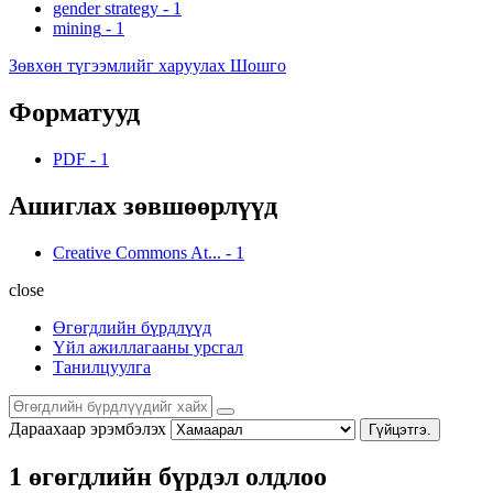
gender strategy
-
1
mining
-
1
Зөвхөн түгээмлийг харуулах Шошго
Форматууд
PDF
-
1
Ашиглах зөвшөөрлүүд
Creative Commons At...
-
1
close
Өгөгдлийн бүрдлүүд
Үйл ажиллагааны урсгал
Танилцуулга
Дараахаар эрэмбэлэх
Гүйцэтгэ.
1 өгөгдлийн бүрдэл олдлоо