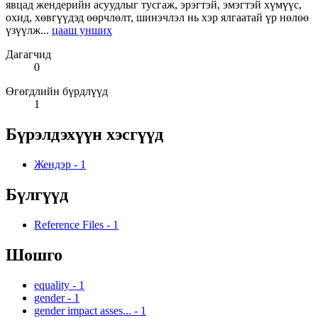
явцад жендерийн асуудлыг тусгаж, эрэгтэй, эмэгтэй хүмүүс,
охид, хөвгүүдэд өөрчлөлт, шинэчлэл нь хэр ялгаатай үр нөлөө
үзүүлж...
цааш унших
Дагагчид
0
Өгөгдлийн бүрдлүүд
1
Бүрэлдэхүүн хэсгүүд
Жендэр
-
1
Бүлгүүд
Reference Files
-
1
Шошго
equality
-
1
gender
-
1
gender impact asses...
-
1