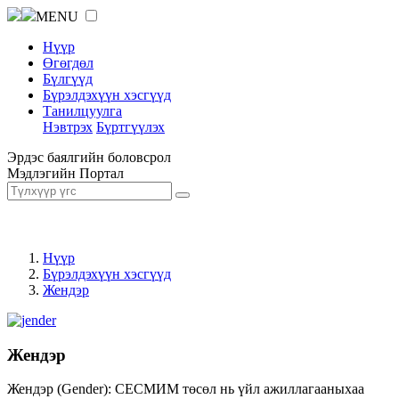
MENU
Нүүр
Өгөгдөл
Бүлгүүд
Бүрэлдэхүүн хэсгүүд
Танилцуулга
Нэвтрэх
Бүртгүүлэх
Эрдэс баялгийн боловсрол
Мэдлэгийн Портал
Нүүр
Бүрэлдэхүүн хэсгүүд
Жендэр
Жендэр
Жендэр (Gender): СЕСМИМ төсөл нь үйл ажиллагааныхаа