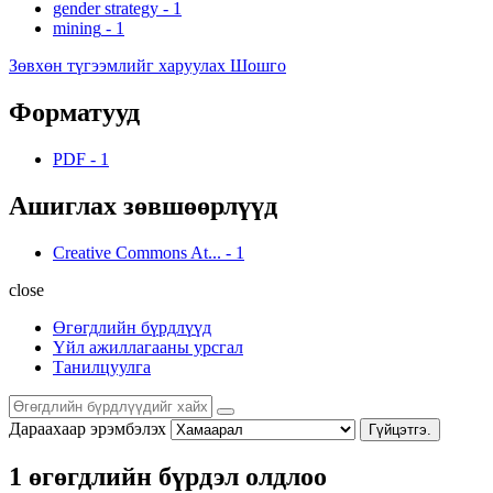
gender strategy
-
1
mining
-
1
Зөвхөн түгээмлийг харуулах Шошго
Форматууд
PDF
-
1
Ашиглах зөвшөөрлүүд
Creative Commons At...
-
1
close
Өгөгдлийн бүрдлүүд
Үйл ажиллагааны урсгал
Танилцуулга
Дараахаар эрэмбэлэх
Гүйцэтгэ.
1 өгөгдлийн бүрдэл олдлоо