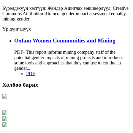
Бүрэлдэхүүн хэсгүүд:
Жендэр
Ашиглах зөвшөөрлүүд:
Creative
Commons Attribution
Шошго:
gender impact assessment
equality
mining
gender
Үр дүнг шүүх
Oxfam Women Communities and Mining
PDF- This report informs mining company staff of the
potential gender impacts of mining projects and introduces
some tools and approaches that they can use to conduct a
gender...
PDF
Холбоо барих
Хаяг: Ашигт малтмал, газрын тосны газар, Монгол Улс, Улаанбаатар хот
15170, Чингэлтэй дүүрэг, Барилгачдын талбай-3, Засгийн газрын XII байр,
баруун жигүүр
Факс: 976-11-310370
Вэб админ: 976-51-263915
Цахим шуудан: info@mrpam.gov.mn