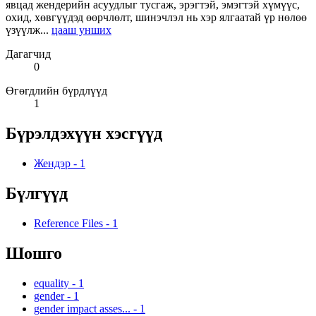
явцад жендерийн асуудлыг тусгаж, эрэгтэй, эмэгтэй хүмүүс,
охид, хөвгүүдэд өөрчлөлт, шинэчлэл нь хэр ялгаатай үр нөлөө
үзүүлж...
цааш унших
Дагагчид
0
Өгөгдлийн бүрдлүүд
1
Бүрэлдэхүүн хэсгүүд
Жендэр
-
1
Бүлгүүд
Reference Files
-
1
Шошго
equality
-
1
gender
-
1
gender impact asses...
-
1