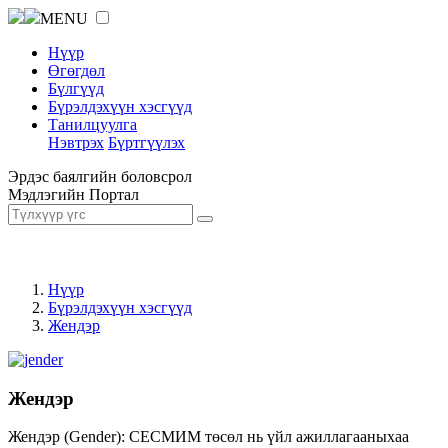
MENU
Нүүр
Өгөгдөл
Бүлгүүд
Бүрэлдэхүүн хэсгүүд
Танилцуулга
Нэвтрэх
Бүртгүүлэх
Эрдэс баялгийн боловсрол
Мэдлэгийн Портал
Нүүр
Бүрэлдэхүүн хэсгүүд
Жендэр
Жендэр
Жендэр (Gender): СЕСМИМ төсөл нь үйл ажиллагааныхаа