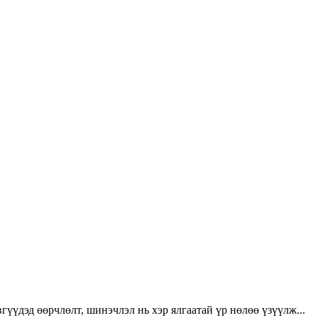
үүдэд өөрчлөлт, шинэчлэл нь хэр ялгаатай үр нөлөө үзүүлж...