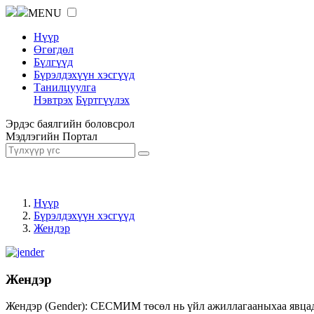
MENU
Нүүр
Өгөгдөл
Бүлгүүд
Бүрэлдэхүүн хэсгүүд
Танилцуулга
Нэвтрэх
Бүртгүүлэх
Эрдэс баялгийн боловсрол
Мэдлэгийн Портал
Нүүр
Бүрэлдэхүүн хэсгүүд
Жендэр
Жендэр
Жендэр (Gender): СЕСМИМ төсөл нь үйл ажиллагааныхаа явцад ж