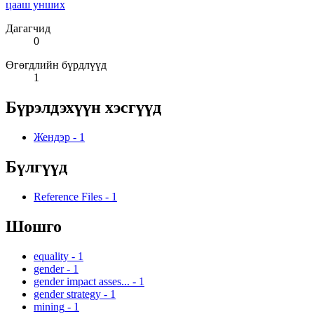
цааш унших
Дагагчид
0
Өгөгдлийн бүрдлүүд
1
Бүрэлдэхүүн хэсгүүд
Жендэр
-
1
Бүлгүүд
Reference Files
-
1
Шошго
equality
-
1
gender
-
1
gender impact asses...
-
1
gender strategy
-
1
mining
-
1