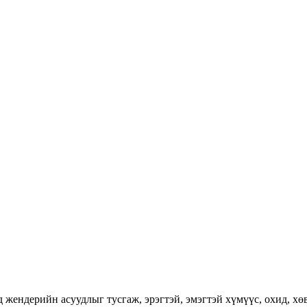
ендерийн асуудлыг тусгаж, эрэгтэй, эмэгтэй хүмүүс, охид, хөвг