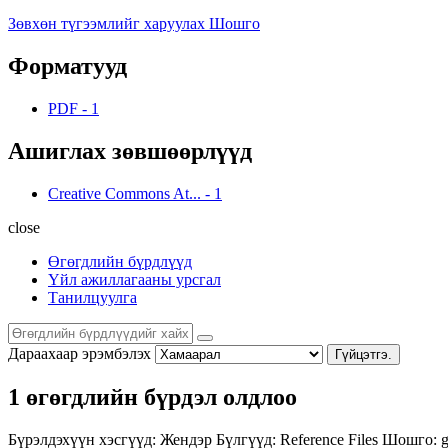
Зөвхөн түгээмлийг харуулах Шошго
Форматууд
PDF
-
1
Ашиглах зөвшөөрлүүд
Creative Commons At...
-
1
close
Өгөгдлийн бүрдлүүд
Үйл ажиллагааны урсгал
Танилцуулга
Дараахаар эрэмбэлэх
Гүйцэтгэ.
1 өгөгдлийн бүрдэл олдлоо
Бүрэлдэхүүн хэсгүүд:
Жендэр
Бүлгүүд:
Reference Files
Шошго:
g