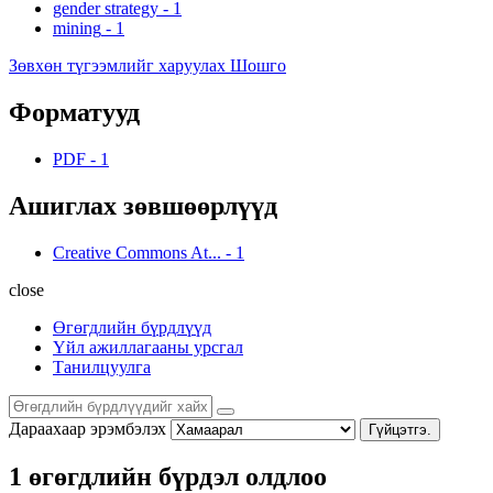
gender strategy
-
1
mining
-
1
Зөвхөн түгээмлийг харуулах Шошго
Форматууд
PDF
-
1
Ашиглах зөвшөөрлүүд
Creative Commons At...
-
1
close
Өгөгдлийн бүрдлүүд
Үйл ажиллагааны урсгал
Танилцуулга
Дараахаар эрэмбэлэх
Гүйцэтгэ.
1 өгөгдлийн бүрдэл олдлоо