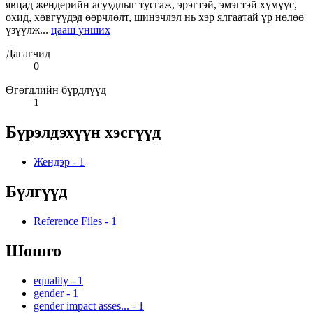
явцад жендерийн асуудлыг тусгаж, эрэгтэй, эмэгтэй хүмүүс,
охид, хөвгүүдэд өөрчлөлт, шинэчлэл нь хэр ялгаатай үр нөлөө
үзүүлж...
цааш унших
Дагагчид
0
Өгөгдлийн бүрдлүүд
1
Бүрэлдэхүүн хэсгүүд
Жендэр
-
1
Бүлгүүд
Reference Files
-
1
Шошго
equality
-
1
gender
-
1
gender impact asses...
-
1