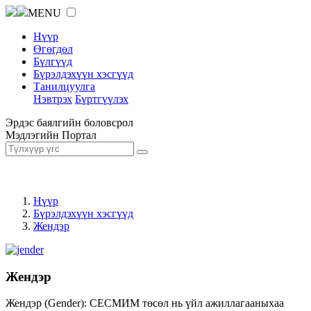
MENU
Нүүр
Өгөгдөл
Бүлгүүд
Бүрэлдэхүүн хэсгүүд
Танилцуулга
Нэвтрэх
Бүртгүүлэх
Эрдэс баялгийн боловсрол
Мэдлэгийн Портал
Нүүр
Бүрэлдэхүүн хэсгүүд
Жендэр
Жендэр
Жендэр (Gender): СЕСМИМ төсөл нь үйл ажиллагааныхаа