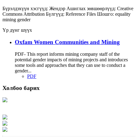
Бүрэлдэхүүн хэсгүүд:
Жендэр
Ашиглах зөвшөөрлүүд:
Creative
Commons Attribution
Бүлгүүд:
Reference Files
Шошго:
equality
mining
gender
Үр дүнг шүүх
Oxfam Women Communities and Mining
PDF- This report informs mining company staff of the
potential gender impacts of mining projects and introduces
some tools and approaches that they can use to conduct a
gender...
PDF
Холбоо барих
Хаяг: Ашигт малтмал, газрын тосны газар, Монгол Улс, Улаанбаатар хот
15170, Чингэлтэй дүүрэг, Барилгачдын талбай-3, Засгийн газрын XII байр,
баруун жигүүр
Факс: 976-11-310370
Вэб админ: 976-51-263915
Цахим шуудан: info@mrpam.gov.mn