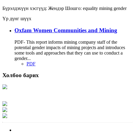
Бүрэлдэхүүн хэсгүүд:
Жендэр
Шошго:
equality
mining
gender
Үр дүнг шүүх
Oxfam Women Communities and Mining
PDF- This report informs mining company staff of the
potential gender impacts of mining projects and introduces
some tools and approaches that they can use to conduct a
gender...
PDF
Холбоо барих
Хаяг: Ашигт малтмал, газрын тосны газар, Монгол Улс, Улаанбаатар хот
15170, Чингэлтэй дүүрэг, Барилгачдын талбай-3, Засгийн газрын XII байр,
баруун жигүүр
Факс: 976-11-310370
Вэб админ: 976-51-263915
Цахим шуудан: info@mrpam.gov.mn