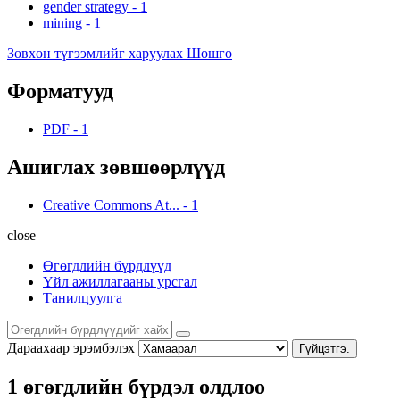
gender strategy
-
1
mining
-
1
Зөвхөн түгээмлийг харуулах Шошго
Форматууд
PDF
-
1
Ашиглах зөвшөөрлүүд
Creative Commons At...
-
1
close
Өгөгдлийн бүрдлүүд
Үйл ажиллагааны урсгал
Танилцуулга
Дараахаар эрэмбэлэх
Гүйцэтгэ.
1 өгөгдлийн бүрдэл олдлоо