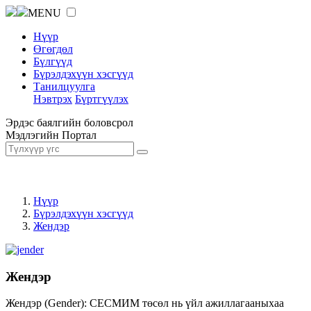
MENU
Нүүр
Өгөгдөл
Бүлгүүд
Бүрэлдэхүүн хэсгүүд
Танилцуулга
Нэвтрэх
Бүртгүүлэх
Эрдэс баялгийн боловсрол
Мэдлэгийн Портал
Нүүр
Бүрэлдэхүүн хэсгүүд
Жендэр
Жендэр
Жендэр (Gender): СЕСМИМ төсөл нь үйл ажиллагааныхаа