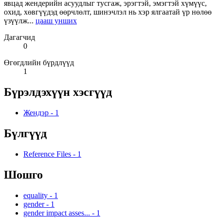
явцад жендерийн асуудлыг тусгаж, эрэгтэй, эмэгтэй хүмүүс,
охид, хөвгүүдэд өөрчлөлт, шинэчлэл нь хэр ялгаатай үр нөлөө
үзүүлж...
цааш унших
Дагагчид
0
Өгөгдлийн бүрдлүүд
1
Бүрэлдэхүүн хэсгүүд
Жендэр
-
1
Бүлгүүд
Reference Files
-
1
Шошго
equality
-
1
gender
-
1
gender impact asses...
-
1