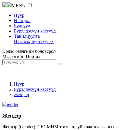
MENU
Нүүр
Өгөгдөл
Бүлгүүд
Бүрэлдэхүүн хэсгүүд
Танилцуулга
Нэвтрэх
Бүртгүүлэх
Эрдэс баялгийн боловсрол
Мэдлэгийн Портал
Нүүр
Бүрэлдэхүүн хэсгүүд
Жендэр
Жендэр
Жендэр (Gender): СЕСМИМ төсөл нь үйл ажиллагааныхаа