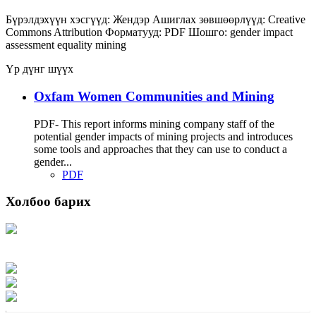
Бүрэлдэхүүн хэсгүүд:
Жендэр
Ашиглах зөвшөөрлүүд:
Creative
Commons Attribution
Форматууд:
PDF
Шошго:
gender impact
assessment
equality
mining
Үр дүнг шүүх
Oxfam Women Communities and Mining
PDF- This report informs mining company staff of the
potential gender impacts of mining projects and introduces
some tools and approaches that they can use to conduct a
gender...
PDF
Холбоо барих
Хаяг: Ашигт малтмал, газрын тосны газар, Монгол Улс, Улаанбаатар хот
15170, Чингэлтэй дүүрэг, Барилгачдын талбай-3, Засгийн газрын XII байр,
баруун жигүүр
Факс: 976-11-310370
Вэб админ: 976-51-263915
Цахим шуудан: info@mrpam.gov.mn