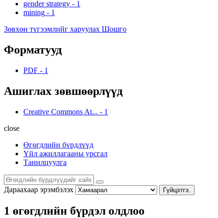
gender strategy
-
1
mining
-
1
Зөвхөн түгээмлийг харуулах Шошго
Форматууд
PDF
-
1
Ашиглах зөвшөөрлүүд
Creative Commons At...
-
1
close
Өгөгдлийн бүрдлүүд
Үйл ажиллагааны урсгал
Танилцуулга
Дараахаар эрэмбэлэх
Гүйцэтгэ.
1 өгөгдлийн бүрдэл олдлоо