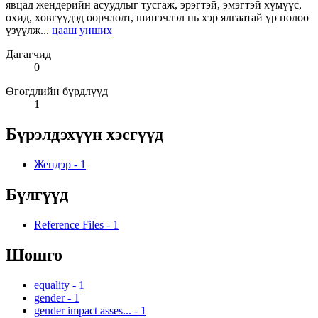
явцад жендерийн асуудлыг тусгаж, эрэгтэй, эмэгтэй хүмүүс,
охид, хөвгүүдэд өөрчлөлт, шинэчлэл нь хэр ялгаатай үр нөлөө
үзүүлж...
цааш унших
Дагагчид
0
Өгөгдлийн бүрдлүүд
1
Бүрэлдэхүүн хэсгүүд
Жендэр
-
1
Бүлгүүд
Reference Files
-
1
Шошго
equality
-
1
gender
-
1
gender impact asses...
-
1