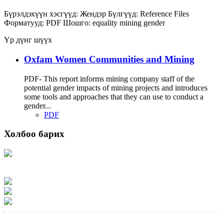
Бүрэлдэхүүн хэсгүүд:
Жендэр
Бүлгүүд:
Reference Files
Форматууд:
PDF
Шошго:
equality
mining
gender
Үр дүнг шүүх
Oxfam Women Communities and Mining
PDF- This report informs mining company staff of the
potential gender impacts of mining projects and introduces
some tools and approaches that they can use to conduct a
gender...
PDF
Холбоо барих
Хаяг: Ашигт малтмал, газрын тосны газар, Монгол Улс, Улаанбаатар хот
15170, Чингэлтэй дүүрэг, Барилгачдын талбай-3, Засгийн газрын XII байр,
баруун жигүүр
Факс: 976-11-310370
Вэб админ: 976-51-263915
Цахим шуудан: info@mrpam.gov.mn