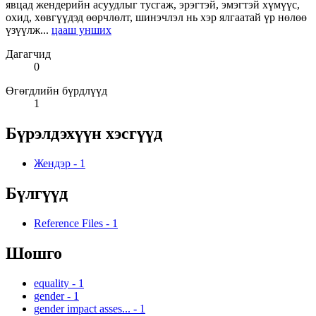
явцад жендерийн асуудлыг тусгаж, эрэгтэй, эмэгтэй хүмүүс,
охид, хөвгүүдэд өөрчлөлт, шинэчлэл нь хэр ялгаатай үр нөлөө
үзүүлж...
цааш унших
Дагагчид
0
Өгөгдлийн бүрдлүүд
1
Бүрэлдэхүүн хэсгүүд
Жендэр
-
1
Бүлгүүд
Reference Files
-
1
Шошго
equality
-
1
gender
-
1
gender impact asses...
-
1