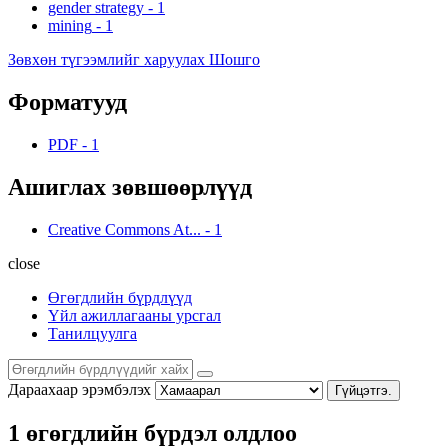
gender strategy
-
1
mining
-
1
Зөвхөн түгээмлийг харуулах Шошго
Форматууд
PDF
-
1
Ашиглах зөвшөөрлүүд
Creative Commons At...
-
1
close
Өгөгдлийн бүрдлүүд
Үйл ажиллагааны урсгал
Танилцуулга
Дараахаар эрэмбэлэх
Гүйцэтгэ.
1 өгөгдлийн бүрдэл олдлоо