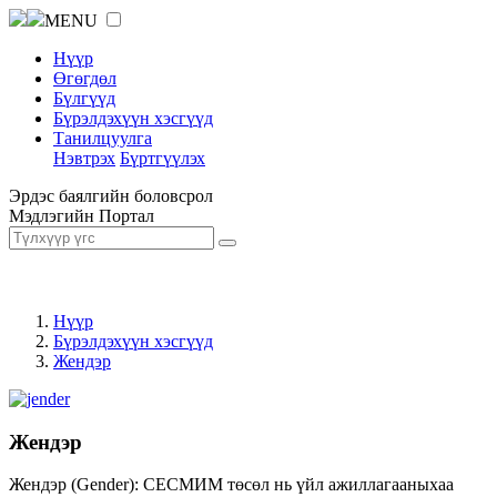
MENU
Нүүр
Өгөгдөл
Бүлгүүд
Бүрэлдэхүүн хэсгүүд
Танилцуулга
Нэвтрэх
Бүртгүүлэх
Эрдэс баялгийн боловсрол
Мэдлэгийн Портал
Нүүр
Бүрэлдэхүүн хэсгүүд
Жендэр
Жендэр
Жендэр (Gender): СЕСМИМ төсөл нь үйл ажиллагааныхаа