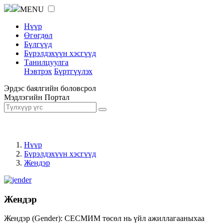
MENU
Нүүр
Өгөгдөл
Бүлгүүд
Бүрэлдэхүүн хэсгүүд
Танилцуулга
Нэвтрэх
Бүртгүүлэх
Эрдэс баялгийн боловсрол
Мэдлэгийн Портал
Нүүр
Бүрэлдэхүүн хэсгүүд
Жендэр
Жендэр
Жендэр (Gender): СЕСМИМ төсөл нь үйл ажиллагааныхаа