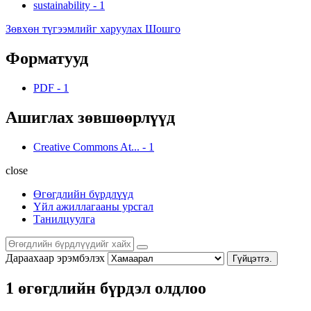
sustainability
-
1
Зөвхөн түгээмлийг харуулах Шошго
Форматууд
PDF
-
1
Ашиглах зөвшөөрлүүд
Creative Commons At...
-
1
close
Өгөгдлийн бүрдлүүд
Үйл ажиллагааны урсгал
Танилцуулга
Дараахаар эрэмбэлэх
Гүйцэтгэ.
1 өгөгдлийн бүрдэл олдлоо