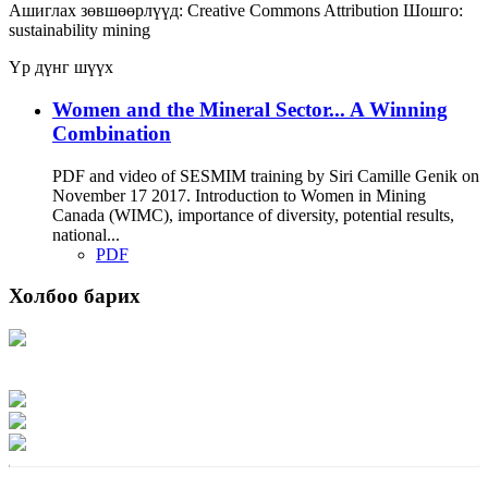
Ашиглах зөвшөөрлүүд:
Creative Commons Attribution
Шошго:
sustainability
mining
Үр дүнг шүүх
Women and the Mineral Sector... A Winning
Combination
PDF and video of SESMIM training by Siri Camille Genik on
November 17 2017. Introduction to Women in Mining
Canada (WIMC), importance of diversity, potential results,
national...
PDF
Холбоо барих
Хаяг: Ашигт малтмал, газрын тосны газар, Монгол Улс, Улаанбаатар хот
15170, Чингэлтэй дүүрэг, Барилгачдын талбай-3, Засгийн газрын XII байр,
баруун жигүүр
Факс: 976-11-310370
Вэб админ: 976-51-263915
Цахим шуудан: info@mrpam.gov.mn