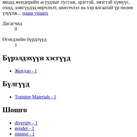
явцад жендерийн асуудлыг тусгаж, эрэгтэй, эмэгтэй хүмүүс,
охид, хөвгүүдэд өөрчлөлт, шинэчлэл нь хэр ялгаатай үр нөлөө
үзүүлж...
цааш унших
Дагагчид
0
Өгөгдлийн бүрдлүүд
1
Бүрэлдэхүүн хэсгүүд
Жендэр
-
1
Бүлгүүд
Training Materials
-
1
Шошго
diversity
-
1
gender
-
1
mining
-
1