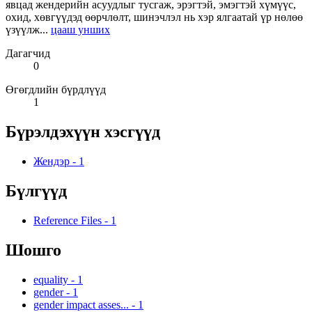
явцад жендерийн асуудлыг тусгаж, эрэгтэй, эмэгтэй хүмүүс,
охид, хөвгүүдэд өөрчлөлт, шинэчлэл нь хэр ялгаатай үр нөлөө
үзүүлж...
цааш унших
Дагагчид
0
Өгөгдлийн бүрдлүүд
1
Бүрэлдэхүүн хэсгүүд
Жендэр
-
1
Бүлгүүд
Reference Files
-
1
Шошго
equality
-
1
gender
-
1
gender impact asses...
-
1