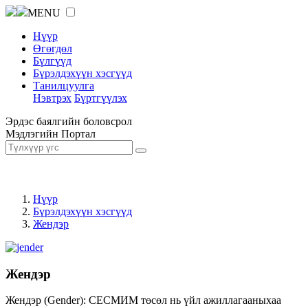
MENU
Нүүр
Өгөгдөл
Бүлгүүд
Бүрэлдэхүүн хэсгүүд
Танилцуулга
Нэвтрэх
Бүртгүүлэх
Эрдэс баялгийн боловсрол
Мэдлэгийн Портал
Нүүр
Бүрэлдэхүүн хэсгүүд
Жендэр
Жендэр
Жендэр (Gender): СЕСМИМ төсөл нь үйл ажиллагааныхаа