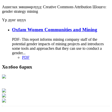
Ашиглах зөвшөөрлүүд:
Creative Commons Attribution
Шошго:
gender strategy
mining
Үр дүнг шүүх
Oxfam Women Communities and Mining
PDF- This report informs mining company staff of the
potential gender impacts of mining projects and introduces
some tools and approaches that they can use to conduct a
gender...
PDF
Холбоо барих
Хаяг: Ашигт малтмал, газрын тосны газар, Монгол Улс, Улаанбаатар хот
15170, Чингэлтэй дүүрэг, Барилгачдын талбай-3, Засгийн газрын XII байр,
баруун жигүүр
Факс: 976-11-310370
Вэб админ: 976-51-263915
Цахим шуудан: info@mrpam.gov.mn