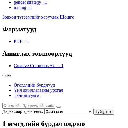
gender strategy
-
1
mining
-
1
Зөвхөн түгээмлийг харуулах Шошго
Форматууд
PDF
-
1
Ашиглах зөвшөөрлүүд
Creative Commons At...
-
1
close
Өгөгдлийн бүрдлүүд
Үйл ажиллагааны урсгал
Танилцуулга
Дараахаар эрэмбэлэх
Гүйцэтгэ.
1 өгөгдлийн бүрдэл олдлоо