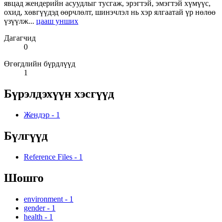
явцад жендерийн асуудлыг тусгаж, эрэгтэй, эмэгтэй хүмүүс,
охид, хөвгүүдэд өөрчлөлт, шинэчлэл нь хэр ялгаатай үр нөлөө
үзүүлж...
цааш унших
Дагагчид
0
Өгөгдлийн бүрдлүүд
1
Бүрэлдэхүүн хэсгүүд
Жендэр
-
1
Бүлгүүд
Reference Files
-
1
Шошго
environment
-
1
gender
-
1
health
-
1