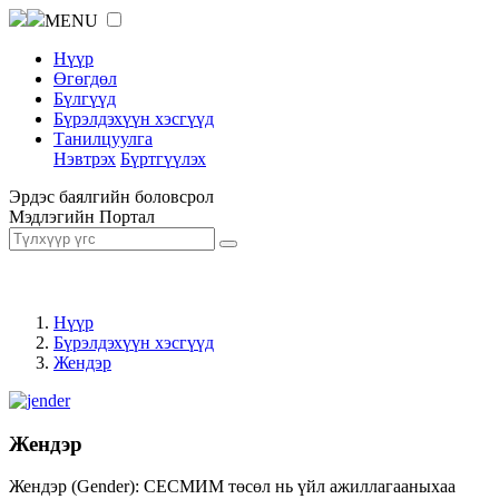
MENU
Нүүр
Өгөгдөл
Бүлгүүд
Бүрэлдэхүүн хэсгүүд
Танилцуулга
Нэвтрэх
Бүртгүүлэх
Эрдэс баялгийн боловсрол
Мэдлэгийн Портал
Нүүр
Бүрэлдэхүүн хэсгүүд
Жендэр
Жендэр
Жендэр (Gender): СЕСМИМ төсөл нь үйл ажиллагааныхаа