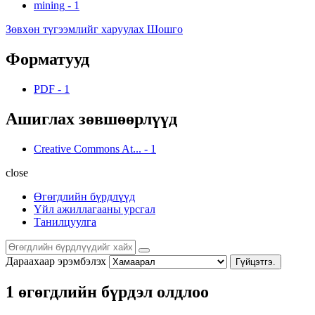
mining
-
1
Зөвхөн түгээмлийг харуулах Шошго
Форматууд
PDF
-
1
Ашиглах зөвшөөрлүүд
Creative Commons At...
-
1
close
Өгөгдлийн бүрдлүүд
Үйл ажиллагааны урсгал
Танилцуулга
Дараахаар эрэмбэлэх
Гүйцэтгэ.
1 өгөгдлийн бүрдэл олдлоо