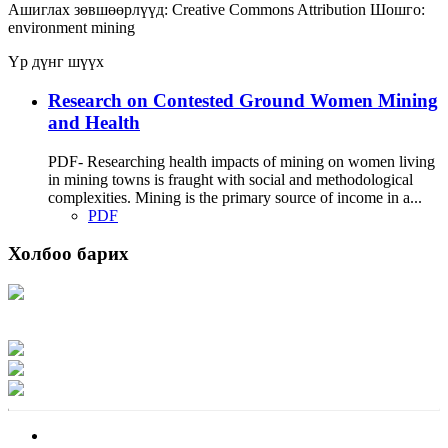
Ашиглах зөвшөөрлүүд:
Creative Commons Attribution
Шошго:
environment
mining
Үр дүнг шүүх
Research on Contested Ground Women Mining
and Health
PDF- Researching health impacts of mining on women living
in mining towns is fraught with social and methodological
complexities. Mining is the primary source of income in a...
PDF
Холбоо барих
Хаяг: Ашигт малтмал, газрын тосны газар, Монгол Улс, Улаанбаатар хот
15170, Чингэлтэй дүүрэг, Барилгачдын талбай-3, Засгийн газрын XII байр,
баруун жигүүр
Факс: 976-11-310370
Вэб админ: 976-51-263915
Цахим шуудан: info@mrpam.gov.mn