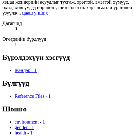
явцад жендерийн асуудлыг тусгаж, эрэгтэй, эмэгтэй хүмүүс,
охид, хөвгүүдэд өөрчлөлт, шинэчлэл нь хэр ялгаатай үр нөлөө
үзүүлж...
цааш унших
Дагагчид
0
Өгөгдлийн бүрдлүүд
1
Бүрэлдэхүүн хэсгүүд
Жендэр
-
1
Бүлгүүд
Reference Files
-
1
Шошго
environment
-
1
gender
-
1
health
-
1