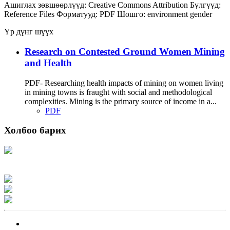
Ашиглах зөвшөөрлүүд:
Creative Commons Attribution
Бүлгүүд:
Reference Files
Форматууд:
PDF
Шошго:
environment
gender
Үр дүнг шүүх
Research on Contested Ground Women Mining
and Health
PDF- Researching health impacts of mining on women living
in mining towns is fraught with social and methodological
complexities. Mining is the primary source of income in a...
PDF
Холбоо барих
Хаяг: Ашигт малтмал, газрын тосны газар, Монгол Улс, Улаанбаатар хот
15170, Чингэлтэй дүүрэг, Барилгачдын талбай-3, Засгийн газрын XII байр,
баруун жигүүр
Факс: 976-11-310370
Вэб админ: 976-51-263915
Цахим шуудан: info@mrpam.gov.mn