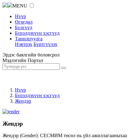
MENU
Нүүр
Өгөгдөл
Бүлгүүд
Бүрэлдэхүүн хэсгүүд
Танилцуулга
Нэвтрэх
Бүртгүүлэх
Эрдэс баялгийн боловсрол
Мэдлэгийн Портал
Нүүр
Бүрэлдэхүүн хэсгүүд
Жендэр
Жендэр
Жендэр (Gender): СЕСМИМ төсөл нь үйл ажиллагааныхаа