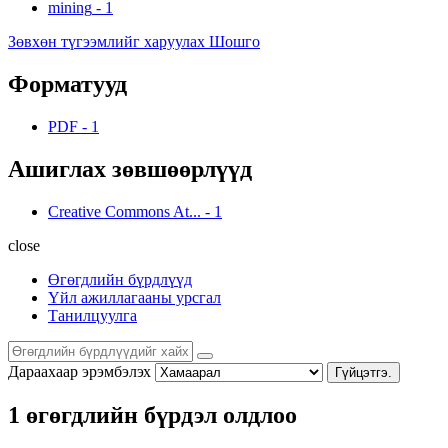
mining
-
1
Зөвхөн түгээмлийг харуулах Шошго
Форматууд
PDF
-
1
Ашиглах зөвшөөрлүүд
Creative Commons At...
-
1
close
Өгөгдлийн бүрдлүүд
Үйл ажиллагааны урсгал
Танилцуулга
Дараахаар эрэмбэлэх
Гүйцэтгэ.
1 өгөгдлийн бүрдэл олдлоо