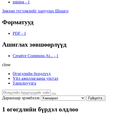
mining
-
1
Зөвхөн түгээмлийг харуулах Шошго
Форматууд
PDF
-
1
Ашиглах зөвшөөрлүүд
Creative Commons At...
-
1
close
Өгөгдлийн бүрдлүүд
Үйл ажиллагааны урсгал
Танилцуулга
Дараахаар эрэмбэлэх
Гүйцэтгэ.
1 өгөгдлийн бүрдэл олдлоо