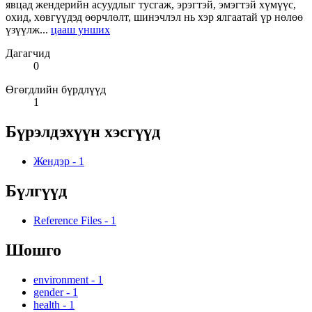
явцад жендерийн асуудлыг тусгаж, эрэгтэй, эмэгтэй хүмүүс,
охид, хөвгүүдэд өөрчлөлт, шинэчлэл нь хэр ялгаатай үр нөлөө
үзүүлж...
цааш унших
Дагагчид
0
Өгөгдлийн бүрдлүүд
1
Бүрэлдэхүүн хэсгүүд
Жендэр
-
1
Бүлгүүд
Reference Files
-
1
Шошго
environment
-
1
gender
-
1
health
-
1