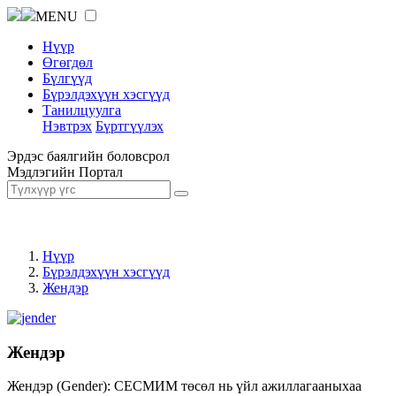
MENU
Нүүр
Өгөгдөл
Бүлгүүд
Бүрэлдэхүүн хэсгүүд
Танилцуулга
Нэвтрэх
Бүртгүүлэх
Эрдэс баялгийн боловсрол
Мэдлэгийн Портал
Нүүр
Бүрэлдэхүүн хэсгүүд
Жендэр
Жендэр
Жендэр (Gender): СЕСМИМ төсөл нь үйл ажиллагааныхаа