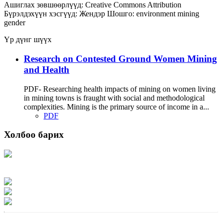
Ашиглах зөвшөөрлүүд:
Creative Commons Attribution
Бүрэлдэхүүн хэсгүүд:
Жендэр
Шошго:
environment
mining
gender
Үр дүнг шүүх
Research on Contested Ground Women Mining
and Health
PDF- Researching health impacts of mining on women living
in mining towns is fraught with social and methodological
complexities. Mining is the primary source of income in a...
PDF
Холбоо барих
Хаяг: Ашигт малтмал, газрын тосны газар, Монгол Улс, Улаанбаатар хот
15170, Чингэлтэй дүүрэг, Барилгачдын талбай-3, Засгийн газрын XII байр,
баруун жигүүр
Факс: 976-11-310370
Вэб админ: 976-51-263915
Цахим шуудан: info@mrpam.gov.mn