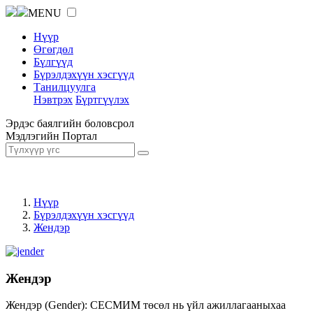
MENU
Нүүр
Өгөгдөл
Бүлгүүд
Бүрэлдэхүүн хэсгүүд
Танилцуулга
Нэвтрэх
Бүртгүүлэх
Эрдэс баялгийн боловсрол
Мэдлэгийн Портал
Нүүр
Бүрэлдэхүүн хэсгүүд
Жендэр
Жендэр
Жендэр (Gender): СЕСМИМ төсөл нь үйл ажиллагааныхаа