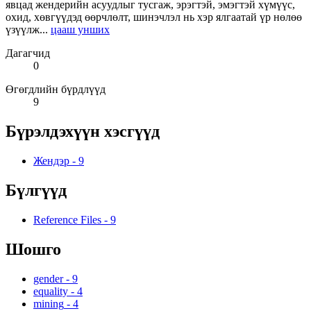
явцад жендерийн асуудлыг тусгаж, эрэгтэй, эмэгтэй хүмүүс,
охид, хөвгүүдэд өөрчлөлт, шинэчлэл нь хэр ялгаатай үр нөлөө
үзүүлж...
цааш унших
Дагагчид
0
Өгөгдлийн бүрдлүүд
9
Бүрэлдэхүүн хэсгүүд
Жендэр
-
9
Бүлгүүд
Reference Files
-
9
Шошго
gender
-
9
equality
-
4
mining
-
4