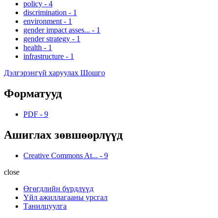
policy
-
4
discrimination
-
1
environment
-
1
gender impact asses...
-
1
gender strategy
-
1
health
-
1
infrastructure
-
1
Дэлгэрэнгүй харуулах Шошго
Форматууд
PDF
-
9
Ашиглах зөвшөөрлүүд
Creative Commons At...
-
9
close
Өгөгдлийн бүрдлүүд
Үйл ажиллагааны урсгал
Танилцуулга