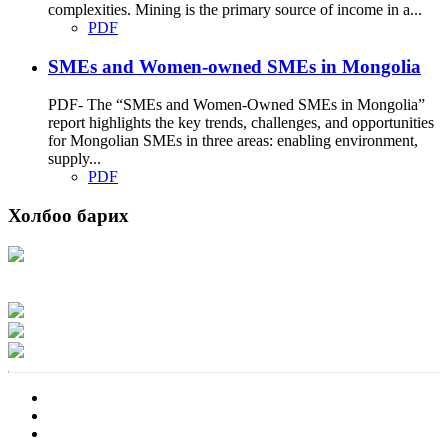
complexities. Mining is the primary source of income in a...
PDF
SMEs and Women-owned SMEs in Mongolia
PDF- The “SMEs and Women-Owned SMEs in Mongolia”
report highlights the key trends, challenges, and opportunities
for Mongolian SMEs in three areas: enabling environment,
supply...
PDF
Холбоо барих
Хаяг: Ашигт малтмал, газрын тосны газар, Монгол Улс, Улаанбаатар хот
15170, Чингэлтэй дүүрэг, Барилгачдын талбай-3, Засгийн газрын XII байр,
баруун жигүүр
Факс: 976-11-310370
Вэб админ: 976-51-263915
Цахим шуудан: info@mrpam.gov.mn