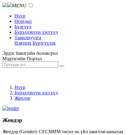
MENU
Нүүр
Өгөгдөл
Бүлгүүд
Бүрэлдэхүүн хэсгүүд
Танилцуулга
Нэвтрэх
Бүртгүүлэх
Эрдэс баялгийн боловсрол
Мэдлэгийн Портал
Нүүр
Бүрэлдэхүүн хэсгүүд
Жендэр
Жендэр
Жендэр (Gender): СЕСМИМ төсөл нь үйл ажиллагааныхаа