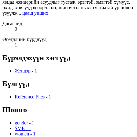
явцад жендерийн асуудлыг тусгаж, эрэгтэй, эмэгтэй хүмүүс,
охид, хөвгүүдэд өөрчлөлт, шинэчлэл нь хэр ялгаатай үр нөлөө
үзүүлж...
цааш унших
Дагагчид
0
Өгөгдлийн бүрдлүүд
1
Бүрэлдэхүүн хэсгүүд
Жендэр
-
1
Бүлгүүд
Reference Files
-
1
Шошго
gender
-
1
SME
-
1
women
-
1