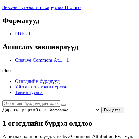
Зөвхөн түгээмлийг харуулах Шошго
Форматууд
PDF
-
1
Ашиглах зөвшөөрлүүд
Creative Commons At...
-
1
close
Өгөгдлийн бүрдлүүд
Үйл ажиллагааны урсгал
Танилцуулга
Дараахаар эрэмбэлэх
Гүйцэтгэ.
1 өгөгдлийн бүрдэл олдлоо
Ашиглах зөвшөөрлүүд:
Creative Commons Attribution
Бүлгүүд: