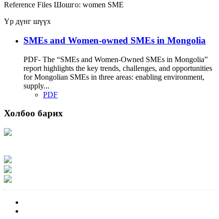
Reference Files
Шошго:
women
SME
Үр дүнг шүүх
SMEs and Women-owned SMEs in Mongolia
PDF- The “SMEs and Women-Owned SMEs in Mongolia”
report highlights the key trends, challenges, and opportunities
for Mongolian SMEs in three areas: enabling environment,
supply...
PDF
Холбоо барих
Хаяг: Ашигт малтмал, газрын тосны газар, Монгол Улс, Улаанбаатар хот
15170, Чингэлтэй дүүрэг, Барилгачдын талбай-3, Засгийн газрын XII байр,
баруун жигүүр
Факс: 976-11-310370
Вэб админ: 976-51-263915
Цахим шуудан: info@mrpam.gov.mn