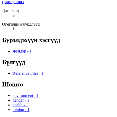
цааш унших
Дагагчид
0
Өгөгдлийн бүрдлүүд
1
Бүрэлдэхүүн хэсгүүд
Жендэр
-
1
Бүлгүүд
Reference Files
-
1
Шошго
environment
-
1
gender
-
1
health
-
1
mining
-
1