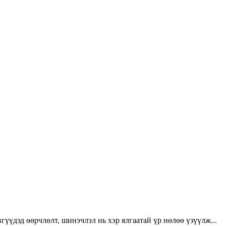
үүдэд өөрчлөлт, шинэчлэл нь хэр ялгаатай үр нөлөө үзүүлж...