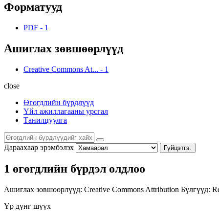
Форматууд
PDF
-
1
Ашиглах зөвшөөрлүүд
Creative Commons At...
-
1
close
Өгөгдлийн бүрдлүүд
Үйл ажиллагааны урсгал
Танилцуулга
Дараахаар эрэмбэлэх
Гүйцэтгэ.
1 өгөгдлийн бүрдэл олдлоо
Ашиглах зөвшөөрлүүд:
Creative Commons Attribution
Бүлгүүд:
Re
Үр дүнг шүүх