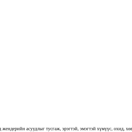
ендерийн асуудлыг тусгаж, эрэгтэй, эмэгтэй хүмүүс, охид, хөвг