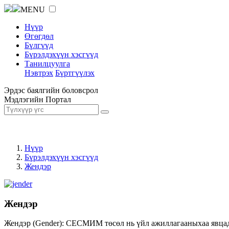
MENU
Нүүр
Өгөгдөл
Бүлгүүд
Бүрэлдэхүүн хэсгүүд
Танилцуулга
Нэвтрэх
Бүртгүүлэх
Эрдэс баялгийн боловсрол
Мэдлэгийн Портал
Нүүр
Бүрэлдэхүүн хэсгүүд
Жендэр
Жендэр
Жендэр (Gender): СЕСМИМ төсөл нь үйл ажиллагааныхаа явцад ж