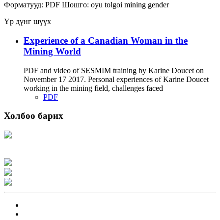
Форматууд:
PDF
Шошго:
oyu tolgoi
mining
gender
Үр дүнг шүүх
Experience of a Canadian Woman in the
Mining World
PDF and video of SESMIM training by Karine Doucet on
November 17 2017. Personal experiences of Karine Doucet
working in the mining field, challenges faced
PDF
Холбоо барих
Хаяг: Ашигт малтмал, газрын тосны газар, Монгол Улс, Улаанбаатар хот
15170, Чингэлтэй дүүрэг, Барилгачдын талбай-3, Засгийн газрын XII байр,
баруун жигүүр
Факс: 976-11-310370
Вэб админ: 976-51-263915
Цахим шуудан: info@mrpam.gov.mn