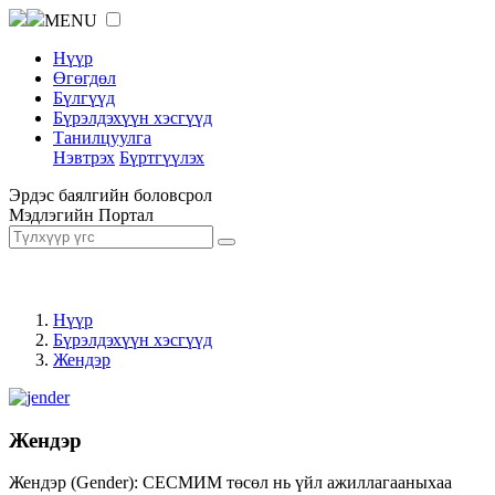
MENU
Нүүр
Өгөгдөл
Бүлгүүд
Бүрэлдэхүүн хэсгүүд
Танилцуулга
Нэвтрэх
Бүртгүүлэх
Эрдэс баялгийн боловсрол
Мэдлэгийн Портал
Нүүр
Бүрэлдэхүүн хэсгүүд
Жендэр
Жендэр
Жендэр (Gender): СЕСМИМ төсөл нь үйл ажиллагааныхаа