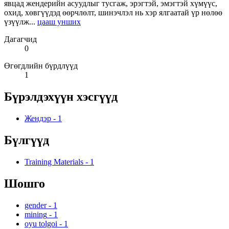
явцад жендерийн асуудлыг тусгаж, эрэгтэй, эмэгтэй хүмүүс,
охид, хөвгүүдэд өөрчлөлт, шинэчлэл нь хэр ялгаатай үр нөлөө
үзүүлж...
цааш унших
Дагагчид
0
Өгөгдлийн бүрдлүүд
1
Бүрэлдэхүүн хэсгүүд
Жендэр
-
1
Бүлгүүд
Training Materials
-
1
Шошго
gender
-
1
mining
-
1
oyu tolgoi
-
1