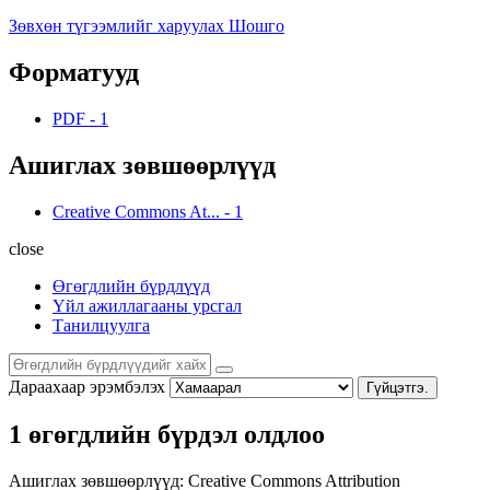
Зөвхөн түгээмлийг харуулах Шошго
Форматууд
PDF
-
1
Ашиглах зөвшөөрлүүд
Creative Commons At...
-
1
close
Өгөгдлийн бүрдлүүд
Үйл ажиллагааны урсгал
Танилцуулга
Дараахаар эрэмбэлэх
Гүйцэтгэ.
1 өгөгдлийн бүрдэл олдлоо
Ашиглах зөвшөөрлүүд:
Creative Commons Attribution