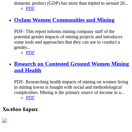
domestic product (GDP) has more than tripled to around 20...
PDF
Oxfam Women Communities and Mining
PDF- This report informs mining company staff of the
potential gender impacts of mining projects and introduces
some tools and approaches that they can use to conduct a
gender...
PDF
Research on Contested Ground Women Mining
and Health
PDF- Researching health impacts of mining on women living
in mining towns is fraught with social and methodological
complexities. Mining is the primary source of income in a...
PDF
Холбоо барих
Хаяг: Ашигт малтмал, газрын тосны газар, Монгол Улс, Улаанбаатар хот
15170, Чингэлтэй дүүрэг, Барилгачдын талбай-3, Засгийн газрын XII байр,