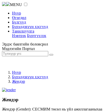
MENU
Нүүр
Өгөгдөл
Бүлгүүд
Бүрэлдэхүүн хэсгүүд
Танилцуулга
Нэвтрэх
Бүртгүүлэх
Эрдэс баялгийн боловсрол
Мэдлэгийн Портал
Нүүр
Бүрэлдэхүүн хэсгүүд
Жендэр
Жендэр
Жендэр (Gender): СЕСМИМ төсөл нь үйл ажиллагааныхаа