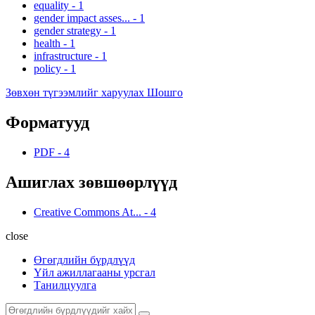
equality
-
1
gender impact asses...
-
1
gender strategy
-
1
health
-
1
infrastructure
-
1
policy
-
1
Зөвхөн түгээмлийг харуулах Шошго
Форматууд
PDF
-
4
Ашиглах зөвшөөрлүүд
Creative Commons At...
-
4
close
Өгөгдлийн бүрдлүүд
Үйл ажиллагааны урсгал
Танилцуулга