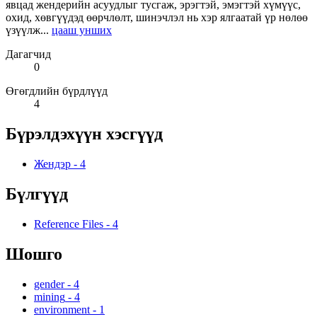
явцад жендерийн асуудлыг тусгаж, эрэгтэй, эмэгтэй хүмүүс,
охид, хөвгүүдэд өөрчлөлт, шинэчлэл нь хэр ялгаатай үр нөлөө
үзүүлж...
цааш унших
Дагагчид
0
Өгөгдлийн бүрдлүүд
4
Бүрэлдэхүүн хэсгүүд
Жендэр
-
4
Бүлгүүд
Reference Files
-
4
Шошго
gender
-
4
mining
-
4
environment
-
1