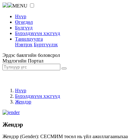
MENU
Нүүр
Өгөгдөл
Бүлгүүд
Бүрэлдэхүүн хэсгүүд
Танилцуулга
Нэвтрэх
Бүртгүүлэх
Эрдэс баялгийн боловсрол
Мэдлэгийн Портал
Нүүр
Бүрэлдэхүүн хэсгүүд
Жендэр
Жендэр
Жендэр (Gender): СЕСМИМ төсөл нь үйл ажиллагааныхаа