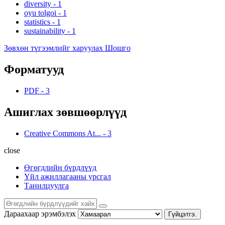
diversity
-
1
oyu tolgoi
-
1
statistics
-
1
sustainability
-
1
Зөвхөн түгээмлийг харуулах Шошго
Форматууд
PDF
-
3
Ашиглах зөвшөөрлүүд
Creative Commons At...
-
3
close
Өгөгдлийн бүрдлүүд
Үйл ажиллагааны урсгал
Танилцуулга
Дараахаар эрэмбэлэх
Гүйцэтгэ.