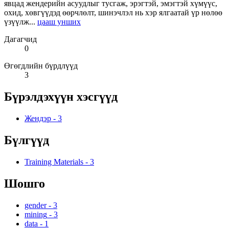
явцад жендерийн асуудлыг тусгаж, эрэгтэй, эмэгтэй хүмүүс,
охид, хөвгүүдэд өөрчлөлт, шинэчлэл нь хэр ялгаатай үр нөлөө
үзүүлж...
цааш унших
Дагагчид
0
Өгөгдлийн бүрдлүүд
3
Бүрэлдэхүүн хэсгүүд
Жендэр
-
3
Бүлгүүд
Training Materials
-
3
Шошго
gender
-
3
mining
-
3
data
-
1