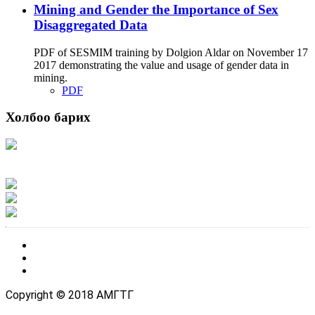
Mining and Gender the Importance of Sex
Disaggregated Data
PDF of SESMIM training by Dolgion Aldar on November 17
2017 demonstrating the value and usage of gender data in
mining.
PDF
Холбоо барих
Хаяг: Ашигт малтмал, газрын тосны газар, Монгол Улс, Улаанбаатар хот
15170, Чингэлтэй дүүрэг, Барилгачдын талбай-3, Засгийн газрын XII байр,
баруун жигүүр
Факс: 976-11-310370
Вэб админ: 976-51-263915
Цахим шуудан: info@mrpam.gov.mn
Copyright © 2018 АМГТГ