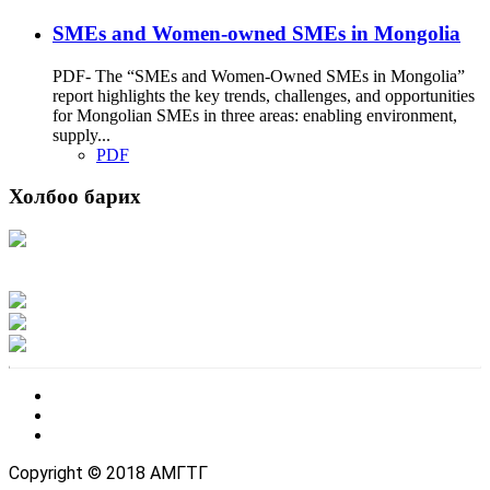
SMEs and Women-owned SMEs in Mongolia
PDF- The “SMEs and Women-Owned SMEs in Mongolia”
report highlights the key trends, challenges, and opportunities
for Mongolian SMEs in three areas: enabling environment,
supply...
PDF
Холбоо барих
Хаяг: Ашигт малтмал, газрын тосны газар, Монгол Улс, Улаанбаатар хот
15170, Чингэлтэй дүүрэг, Барилгачдын талбай-3, Засгийн газрын XII байр,
баруун жигүүр
Факс: 976-11-310370
Вэб админ: 976-51-263915
Цахим шуудан: info@mrpam.gov.mn
Copyright © 2018 АМГТГ