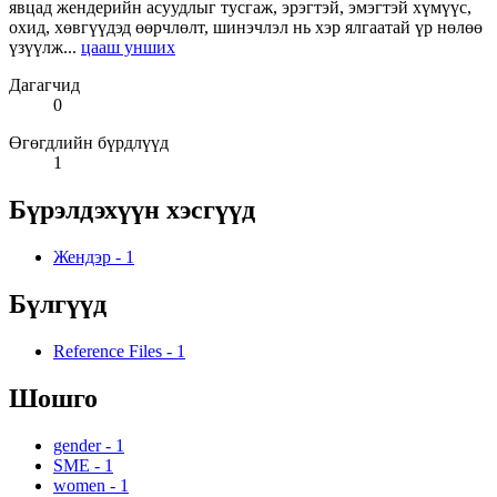
явцад жендерийн асуудлыг тусгаж, эрэгтэй, эмэгтэй хүмүүс,
охид, хөвгүүдэд өөрчлөлт, шинэчлэл нь хэр ялгаатай үр нөлөө
үзүүлж...
цааш унших
Дагагчид
0
Өгөгдлийн бүрдлүүд
1
Бүрэлдэхүүн хэсгүүд
Жендэр
-
1
Бүлгүүд
Reference Files
-
1
Шошго
gender
-
1
SME
-
1
women
-
1