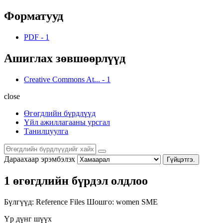
Форматууд
PDF
-
1
Ашиглах зөвшөөрлүүд
Creative Commons At...
-
1
close
Өгөгдлийн бүрдлүүд
Үйл ажиллагааны урсгал
Танилцуулга
Дараахаар эрэмбэлэх
Гүйцэтгэ.
1 өгөгдлийн бүрдэл олдлоо
Бүлгүүд:
Reference Files
Шошго:
women
SME
Үр дүнг шүүх