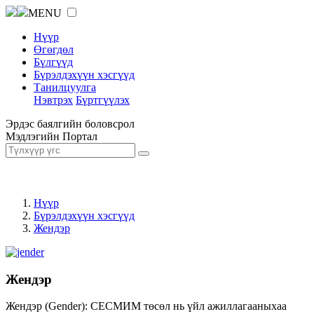
MENU
Нүүр
Өгөгдөл
Бүлгүүд
Бүрэлдэхүүн хэсгүүд
Танилцуулга
Нэвтрэх
Бүртгүүлэх
Эрдэс баялгийн боловсрол
Мэдлэгийн Портал
Нүүр
Бүрэлдэхүүн хэсгүүд
Жендэр
Жендэр
Жендэр (Gender): СЕСМИМ төсөл нь үйл ажиллагааныхаа