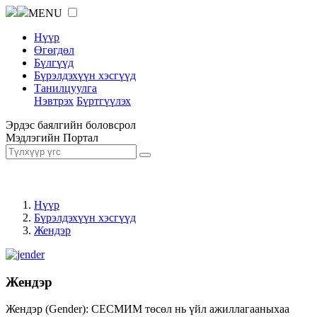
MENU
Нүүр
Өгөгдөл
Бүлгүүд
Бүрэлдэхүүн хэсгүүд
Танилцуулга
Нэвтрэх
Бүртгүүлэх
Эрдэс баялгийн боловсрол
Мэдлэгийн Портал
Нүүр
Бүрэлдэхүүн хэсгүүд
Жендэр
Жендэр
Жендэр (Gender): СЕСМИМ төсөл нь үйл ажиллагааныхаа