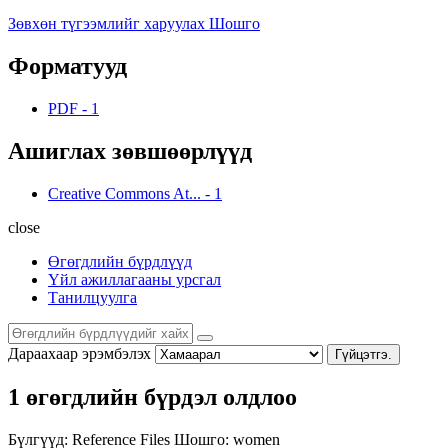
Зөвхөн түгээмлийг харуулах Шошго
Форматууд
PDF
-
1
Ашиглах зөвшөөрлүүд
Creative Commons At...
-
1
close
Өгөгдлийн бүрдлүүд
Үйл ажиллагааны урсгал
Танилцуулга
Дараахаар эрэмбэлэх
Гүйцэтгэ.
1 өгөгдлийн бүрдэл олдлоо
Бүлгүүд:
Reference Files
Шошго:
women