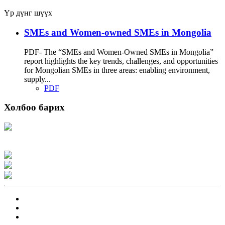
Үр дүнг шүүх
SMEs and Women-owned SMEs in Mongolia
PDF- The “SMEs and Women-Owned SMEs in Mongolia”
report highlights the key trends, challenges, and opportunities
for Mongolian SMEs in three areas: enabling environment,
supply...
PDF
Холбоо барих
Хаяг: Ашигт малтмал, газрын тосны газар, Монгол Улс, Улаанбаатар хот
15170, Чингэлтэй дүүрэг, Барилгачдын талбай-3, Засгийн газрын XII байр,
баруун жигүүр
Факс: 976-11-310370
Вэб админ: 976-51-263915
Цахим шуудан: info@mrpam.gov.mn