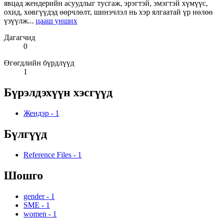
явцад жендерийн асуудлыг тусгаж, эрэгтэй, эмэгтэй хүмүүс,
охид, хөвгүүдэд өөрчлөлт, шинэчлэл нь хэр ялгаатай үр нөлөө
үзүүлж...
цааш унших
Дагагчид
0
Өгөгдлийн бүрдлүүд
1
Бүрэлдэхүүн хэсгүүд
Жендэр
-
1
Бүлгүүд
Reference Files
-
1
Шошго
gender
-
1
SME
-
1
women
-
1