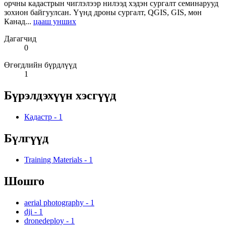
орчны кадастрын чиглэлээр нилээд хэдэн сургалт семинарууд
зохион байгуулсан. Үүнд дроны сургалт, QGIS, GIS, мөн
Канад...
цааш унших
Дагагчид
0
Өгөгдлийн бүрдлүүд
1
Бүрэлдэхүүн хэсгүүд
Кадастр
-
1
Бүлгүүд
Training Materials
-
1
Шошго
aerial photography
-
1
dji
-
1
dronedeploy
-
1