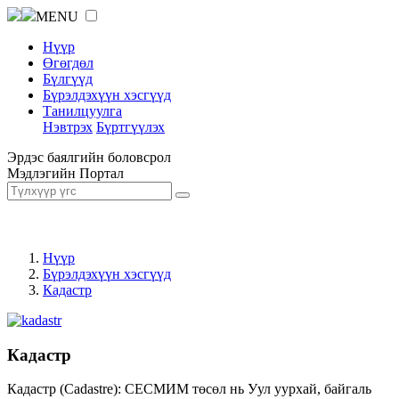
MENU
Нүүр
Өгөгдөл
Бүлгүүд
Бүрэлдэхүүн хэсгүүд
Танилцуулга
Нэвтрэх
Бүртгүүлэх
Эрдэс баялгийн боловсрол
Мэдлэгийн Портал
Нүүр
Бүрэлдэхүүн хэсгүүд
Кадастр
Кадастр
Кадастр (Cadastre): СЕСМИМ төсөл нь Уул уурхай, байгаль