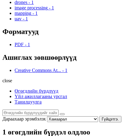
drones
-
1
image processing
-
1
mapping
-
1
uav
-
1
Форматууд
PDF
-
1
Ашиглах зөвшөөрлүүд
Creative Commons At...
-
1
close
Өгөгдлийн бүрдлүүд
Үйл ажиллагааны урсгал
Танилцуулга
Дараахаар эрэмбэлэх
Гүйцэтгэ.
1 өгөгдлийн бүрдэл олдлоо