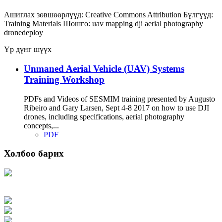
Ашиглах зөвшөөрлүүд:
Creative Commons Attribution
Бүлгүүд:
Training Materials
Шошго:
uav
mapping
dji
aerial photography
dronedeploy
Үр дүнг шүүх
Unmaned Aerial Vehicle (UAV) Systems
Training Workshop
PDFs and Videos of SESMIM training presented by Augusto
Ribeiro and Gary Larsen, Sept 4-8 2017 on how to use DJI
drones, including specifications, aerial photography
concepts,...
PDF
Холбоо барих
Хаяг: Ашигт малтмал, газрын тосны газар, Монгол Улс, Улаанбаатар хот
15170, Чингэлтэй дүүрэг, Барилгачдын талбай-3, Засгийн газрын XII байр,
баруун жигүүр
Факс: 976-11-310370
Вэб админ: 976-51-263915
Цахим шуудан: info@mrpam.gov.mn