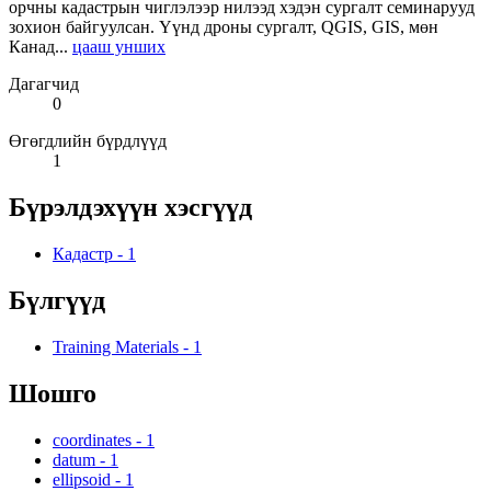
орчны кадастрын чиглэлээр нилээд хэдэн сургалт семинарууд
зохион байгуулсан. Үүнд дроны сургалт, QGIS, GIS, мөн
Канад...
цааш унших
Дагагчид
0
Өгөгдлийн бүрдлүүд
1
Бүрэлдэхүүн хэсгүүд
Кадастр
-
1
Бүлгүүд
Training Materials
-
1
Шошго
coordinates
-
1
datum
-
1
ellipsoid
-
1