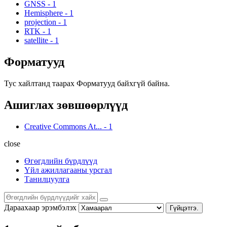
GNSS
-
1
Hemisphere
-
1
projection
-
1
RTK
-
1
satellite
-
1
Форматууд
Тус хайлтанд таарах Форматууд байхгүй байна.
Ашиглах зөвшөөрлүүд
Creative Commons At...
-
1
close
Өгөгдлийн бүрдлүүд
Үйл ажиллагааны урсгал
Танилцуулга
Дараахаар эрэмбэлэх
Гүйцэтгэ.