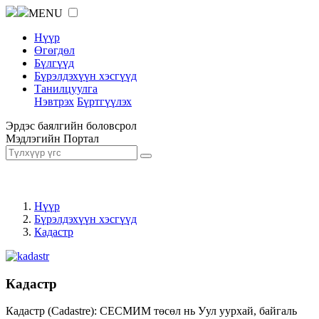
MENU
Нүүр
Өгөгдөл
Бүлгүүд
Бүрэлдэхүүн хэсгүүд
Танилцуулга
Нэвтрэх
Бүртгүүлэх
Эрдэс баялгийн боловсрол
Мэдлэгийн Портал
Нүүр
Бүрэлдэхүүн хэсгүүд
Кадастр
Кадастр
Кадастр (Cadastre): СЕСМИМ төсөл нь Уул уурхай, байгаль