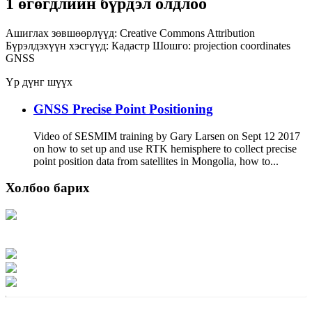
1 өгөгдлийн бүрдэл олдлоо
Ашиглах зөвшөөрлүүд:
Creative Commons Attribution
Бүрэлдэхүүн хэсгүүд:
Кадастр
Шошго:
projection
coordinates
GNSS
Үр дүнг шүүх
GNSS Precise Point Positioning
Video of SESMIM training by Gary Larsen on Sept 12 2017
on how to set up and use RTK hemisphere to collect precise
point position data from satellites in Mongolia, how to...
Холбоо барих
Хаяг: Ашигт малтмал, газрын тосны газар, Монгол Улс, Улаанбаатар хот
15170, Чингэлтэй дүүрэг, Барилгачдын талбай-3, Засгийн газрын XII байр,
баруун жигүүр
Факс: 976-11-310370
Вэб админ: 976-51-263915
Цахим шуудан: info@mrpam.gov.mn