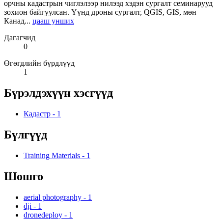
орчны кадастрын чиглэлээр нилээд хэдэн сургалт семинарууд
зохион байгуулсан. Үүнд дроны сургалт, QGIS, GIS, мөн
Канад...
цааш унших
Дагагчид
0
Өгөгдлийн бүрдлүүд
1
Бүрэлдэхүүн хэсгүүд
Кадастр
-
1
Бүлгүүд
Training Materials
-
1
Шошго
aerial photography
-
1
dji
-
1
dronedeploy
-
1