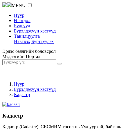
MENU
Нүүр
Өгөгдөл
Бүлгүүд
Бүрэлдэхүүн хэсгүүд
Танилцуулга
Нэвтрэх
Бүртгүүлэх
Эрдэс баялгийн боловсрол
Мэдлэгийн Портал
Нүүр
Бүрэлдэхүүн хэсгүүд
Кадастр
Кадастр
Кадастр (Cadastre): СЕСМИМ төсөл нь Уул уурхай, байгаль