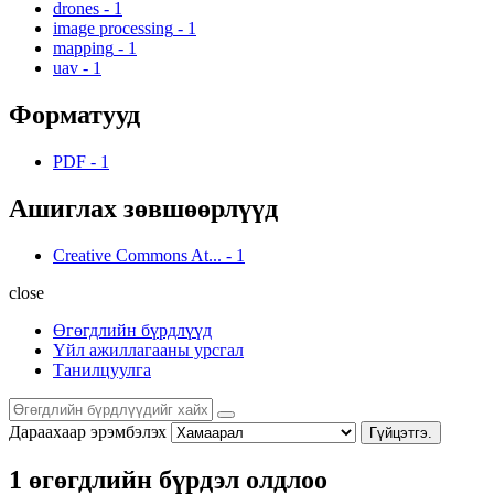
drones
-
1
image processing
-
1
mapping
-
1
uav
-
1
Форматууд
PDF
-
1
Ашиглах зөвшөөрлүүд
Creative Commons At...
-
1
close
Өгөгдлийн бүрдлүүд
Үйл ажиллагааны урсгал
Танилцуулга
Дараахаар эрэмбэлэх
Гүйцэтгэ.
1 өгөгдлийн бүрдэл олдлоо