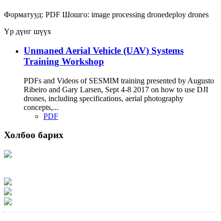
Форматууд:
PDF
Шошго:
image processing
dronedeploy
drones
Үр дүнг шүүх
Unmaned Aerial Vehicle (UAV) Systems
Training Workshop
PDFs and Videos of SESMIM training presented by Augusto
Ribeiro and Gary Larsen, Sept 4-8 2017 on how to use DJI
drones, including specifications, aerial photography
concepts,...
PDF
Холбоо барих
Хаяг: Ашигт малтмал, газрын тосны газар, Монгол Улс, Улаанбаатар хот
15170, Чингэлтэй дүүрэг, Барилгачдын талбай-3, Засгийн газрын XII байр,
баруун жигүүр
Факс: 976-11-310370
Вэб админ: 976-51-263915
Цахим шуудан: info@mrpam.gov.mn