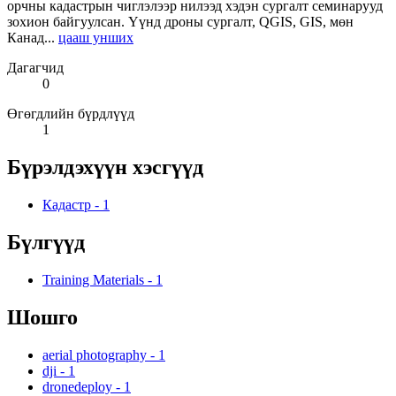
орчны кадастрын чиглэлээр нилээд хэдэн сургалт семинарууд
зохион байгуулсан. Үүнд дроны сургалт, QGIS, GIS, мөн
Канад...
цааш унших
Дагагчид
0
Өгөгдлийн бүрдлүүд
1
Бүрэлдэхүүн хэсгүүд
Кадастр
-
1
Бүлгүүд
Training Materials
-
1
Шошго
aerial photography
-
1
dji
-
1
dronedeploy
-
1