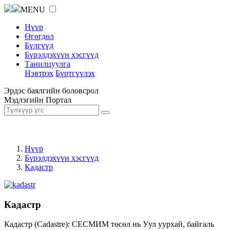
MENU
Нүүр
Өгөгдөл
Бүлгүүд
Бүрэлдэхүүн хэсгүүд
Танилцуулга
Нэвтрэх
Бүртгүүлэх
Эрдэс баялгийн боловсрол
Мэдлэгийн Портал
Нүүр
Бүрэлдэхүүн хэсгүүд
Кадастр
Кадастр
Кадастр (Cadastre): СЕСМИМ төсөл нь Уул уурхай, байгаль