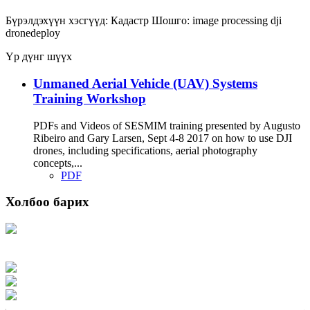
Бүрэлдэхүүн хэсгүүд:
Кадастр
Шошго:
image processing
dji
dronedeploy
Үр дүнг шүүх
Unmaned Aerial Vehicle (UAV) Systems
Training Workshop
PDFs and Videos of SESMIM training presented by Augusto
Ribeiro and Gary Larsen, Sept 4-8 2017 on how to use DJI
drones, including specifications, aerial photography
concepts,...
PDF
Холбоо барих
Хаяг: Ашигт малтмал, газрын тосны газар, Монгол Улс, Улаанбаатар хот
15170, Чингэлтэй дүүрэг, Барилгачдын талбай-3, Засгийн газрын XII байр,
баруун жигүүр
Факс: 976-11-310370
Вэб админ: 976-51-263915
Цахим шуудан: info@mrpam.gov.mn