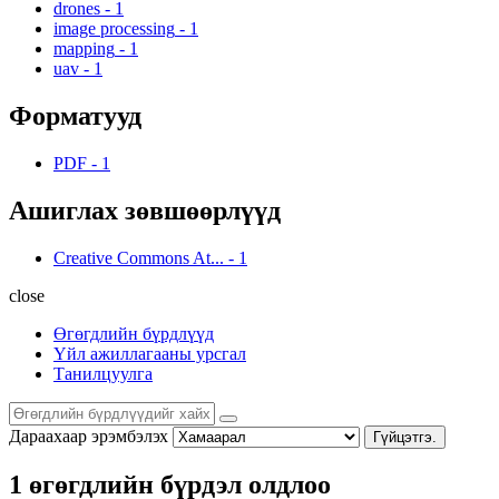
drones
-
1
image processing
-
1
mapping
-
1
uav
-
1
Форматууд
PDF
-
1
Ашиглах зөвшөөрлүүд
Creative Commons At...
-
1
close
Өгөгдлийн бүрдлүүд
Үйл ажиллагааны урсгал
Танилцуулга
Дараахаар эрэмбэлэх
Гүйцэтгэ.
1 өгөгдлийн бүрдэл олдлоо