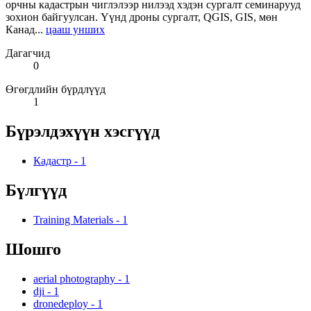
орчны кадастрын чиглэлээр нилээд хэдэн сургалт семинарууд
зохион байгуулсан. Үүнд дроны сургалт, QGIS, GIS, мөн
Канад...
цааш унших
Дагагчид
0
Өгөгдлийн бүрдлүүд
1
Бүрэлдэхүүн хэсгүүд
Кадастр
-
1
Бүлгүүд
Training Materials
-
1
Шошго
aerial photography
-
1
dji
-
1
dronedeploy
-
1