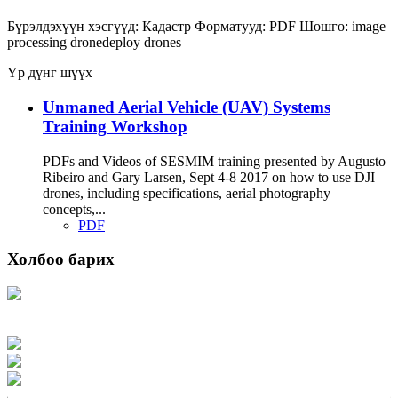
Бүрэлдэхүүн хэсгүүд:
Кадастр
Форматууд:
PDF
Шошго:
image
processing
dronedeploy
drones
Үр дүнг шүүх
Unmaned Aerial Vehicle (UAV) Systems
Training Workshop
PDFs and Videos of SESMIM training presented by Augusto
Ribeiro and Gary Larsen, Sept 4-8 2017 on how to use DJI
drones, including specifications, aerial photography
concepts,...
PDF
Холбоо барих
Хаяг: Ашигт малтмал, газрын тосны газар, Монгол Улс, Улаанбаатар хот
15170, Чингэлтэй дүүрэг, Барилгачдын талбай-3, Засгийн газрын XII байр,
баруун жигүүр
Факс: 976-11-310370
Вэб админ: 976-51-263915
Цахим шуудан: info@mrpam.gov.mn