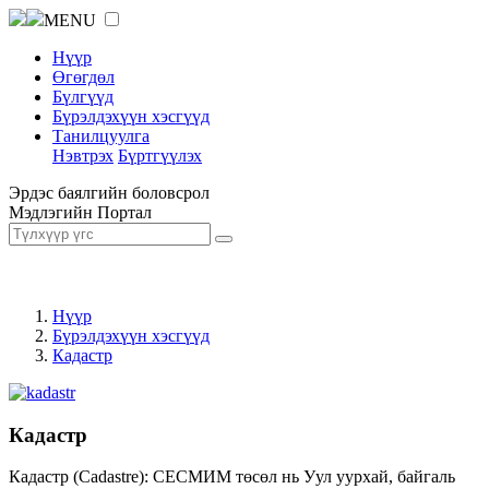
MENU
Нүүр
Өгөгдөл
Бүлгүүд
Бүрэлдэхүүн хэсгүүд
Танилцуулга
Нэвтрэх
Бүртгүүлэх
Эрдэс баялгийн боловсрол
Мэдлэгийн Портал
Нүүр
Бүрэлдэхүүн хэсгүүд
Кадастр
Кадастр
Кадастр (Cadastre): СЕСМИМ төсөл нь Уул уурхай, байгаль