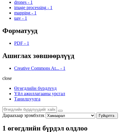
drones
-
1
image processing
-
1
mapping
-
1
uav
-
1
Форматууд
PDF
-
1
Ашиглах зөвшөөрлүүд
Creative Commons At...
-
1
close
Өгөгдлийн бүрдлүүд
Үйл ажиллагааны урсгал
Танилцуулга
Дараахаар эрэмбэлэх
Гүйцэтгэ.
1 өгөгдлийн бүрдэл олдлоо