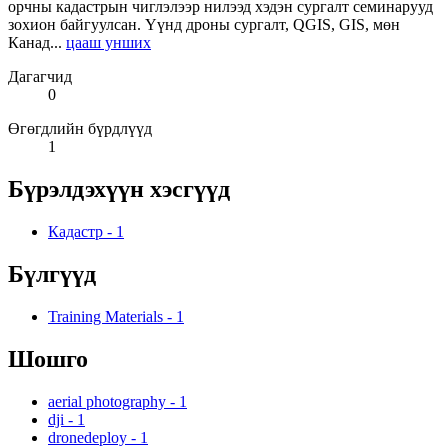
орчны кадастрын чиглэлээр нилээд хэдэн сургалт семинарууд
зохион байгуулсан. Үүнд дроны сургалт, QGIS, GIS, мөн
Канад...
цааш унших
Дагагчид
0
Өгөгдлийн бүрдлүүд
1
Бүрэлдэхүүн хэсгүүд
Кадастр
-
1
Бүлгүүд
Training Materials
-
1
Шошго
aerial photography
-
1
dji
-
1
dronedeploy
-
1