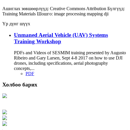
Ашиглах зөвшөөрлүүд:
Creative Commons Attribution
Бүлгүүд:
Training Materials
Шошго:
image processing
mapping
dji
Үр дүнг шүүх
Unmaned Aerial Vehicle (UAV) Systems
Training Workshop
PDFs and Videos of SESMIM training presented by Augusto
Ribeiro and Gary Larsen, Sept 4-8 2017 on how to use DJI
drones, including specifications, aerial photography
concepts,...
PDF
Холбоо барих
Хаяг: Ашигт малтмал, газрын тосны газар, Монгол Улс, Улаанбаатар хот
15170, Чингэлтэй дүүрэг, Барилгачдын талбай-3, Засгийн газрын XII байр,
баруун жигүүр
Факс: 976-11-310370
Вэб админ: 976-51-263915
Цахим шуудан: info@mrpam.gov.mn