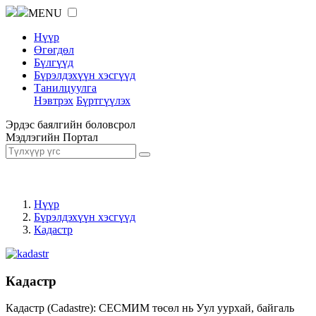
MENU
Нүүр
Өгөгдөл
Бүлгүүд
Бүрэлдэхүүн хэсгүүд
Танилцуулга
Нэвтрэх
Бүртгүүлэх
Эрдэс баялгийн боловсрол
Мэдлэгийн Портал
Нүүр
Бүрэлдэхүүн хэсгүүд
Кадастр
Кадастр
Кадастр (Cadastre): СЕСМИМ төсөл нь Уул уурхай, байгаль