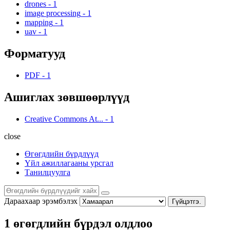
drones
-
1
image processing
-
1
mapping
-
1
uav
-
1
Форматууд
PDF
-
1
Ашиглах зөвшөөрлүүд
Creative Commons At...
-
1
close
Өгөгдлийн бүрдлүүд
Үйл ажиллагааны урсгал
Танилцуулга
Дараахаар эрэмбэлэх
Гүйцэтгэ.
1 өгөгдлийн бүрдэл олдлоо