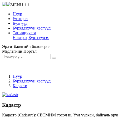
MENU
Нүүр
Өгөгдөл
Бүлгүүд
Бүрэлдэхүүн хэсгүүд
Танилцуулга
Нэвтрэх
Бүртгүүлэх
Эрдэс баялгийн боловсрол
Мэдлэгийн Портал
Нүүр
Бүрэлдэхүүн хэсгүүд
Кадастр
Кадастр
Кадастр (Cadastre): СЕСМИМ төсөл нь Уул уурхай, байгаль орч