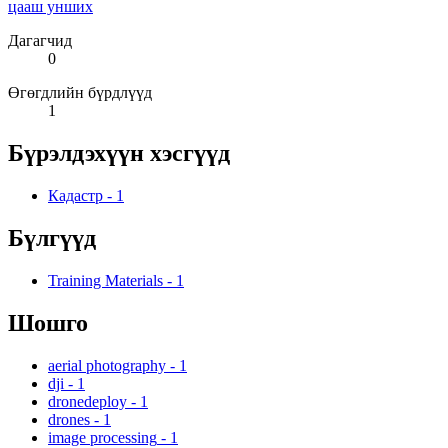
цааш унших
Дагагчид
0
Өгөгдлийн бүрдлүүд
1
Бүрэлдэхүүн хэсгүүд
Кадастр
-
1
Бүлгүүд
Training Materials
-
1
Шошго
aerial photography
-
1
dji
-
1
dronedeploy
-
1
drones
-
1
image processing
-
1