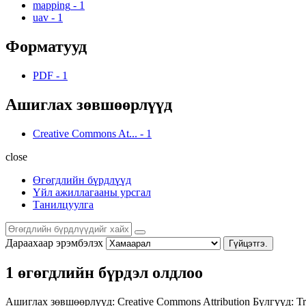
mapping
-
1
uav
-
1
Форматууд
PDF
-
1
Ашиглах зөвшөөрлүүд
Creative Commons At...
-
1
close
Өгөгдлийн бүрдлүүд
Үйл ажиллагааны урсгал
Танилцуулга
Дараахаар эрэмбэлэх
Гүйцэтгэ.
1 өгөгдлийн бүрдэл олдлоо
Ашиглах зөвшөөрлүүд:
Creative Commons Attribution
Бүлгүүд:
Tr