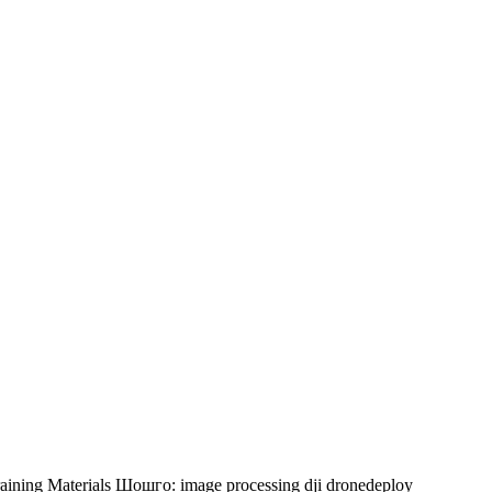
aining Materials
Шошго:
image processing
dji
dronedeploy