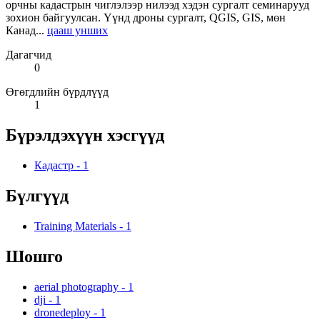
орчны кадастрын чиглэлээр нилээд хэдэн сургалт семинарууд
зохион байгуулсан. Үүнд дроны сургалт, QGIS, GIS, мөн
Канад...
цааш унших
Дагагчид
0
Өгөгдлийн бүрдлүүд
1
Бүрэлдэхүүн хэсгүүд
Кадастр
-
1
Бүлгүүд
Training Materials
-
1
Шошго
aerial photography
-
1
dji
-
1
dronedeploy
-
1