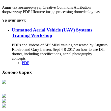
Ашиглах зөвшөөрлүүд:
Creative Commons Attribution
Форматууд:
PDF
Шошго:
image processing
dronedeploy
uav
Үр дүнг шүүх
Unmaned Aerial Vehicle (UAV) Systems
Training Workshop
PDFs and Videos of SESMIM training presented by Augusto
Ribeiro and Gary Larsen, Sept 4-8 2017 on how to use DJI
drones, including specifications, aerial photography
concepts,...
PDF
Холбоо барих
Хаяг: Ашигт малтмал, газрын тосны газар, Монгол Улс, Улаанбаатар хот
15170, Чингэлтэй дүүрэг, Барилгачдын талбай-3, Засгийн газрын XII байр,
баруун жигүүр
Факс: 976-11-310370
Вэб админ: 976-51-263915
Цахим шуудан: info@mrpam.gov.mn