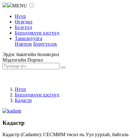
MENU
Нүүр
Өгөгдөл
Бүлгүүд
Бүрэлдэхүүн хэсгүүд
Танилцуулга
Нэвтрэх
Бүртгүүлэх
Эрдэс баялгийн боловсрол
Мэдлэгийн Портал
Нүүр
Бүрэлдэхүүн хэсгүүд
Кадастр
Кадастр
Кадастр (Cadastre): СЕСМИМ төсөл нь Уул уурхай, байгаль