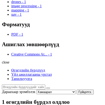
drones
-
1
image processing
-
1
mapping
-
1
uav
-
1
Форматууд
PDF
-
1
Ашиглах зөвшөөрлүүд
Creative Commons At...
-
1
close
Өгөгдлийн бүрдлүүд
Үйл ажиллагааны урсгал
Танилцуулга
Дараахаар эрэмбэлэх
Гүйцэтгэ.
1 өгөгдлийн бүрдэл олдлоо