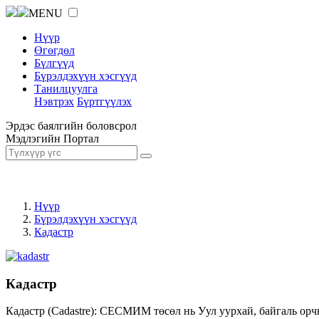
MENU
Нүүр
Өгөгдөл
Бүлгүүд
Бүрэлдэхүүн хэсгүүд
Танилцуулга
Нэвтрэх
Бүртгүүлэх
Эрдэс баялгийн боловсрол
Мэдлэгийн Портал
Нүүр
Бүрэлдэхүүн хэсгүүд
Кадастр
Кадастр
Кадастр (Cadastre): СЕСМИМ төсөл нь Уул уурхай, байгаль орч