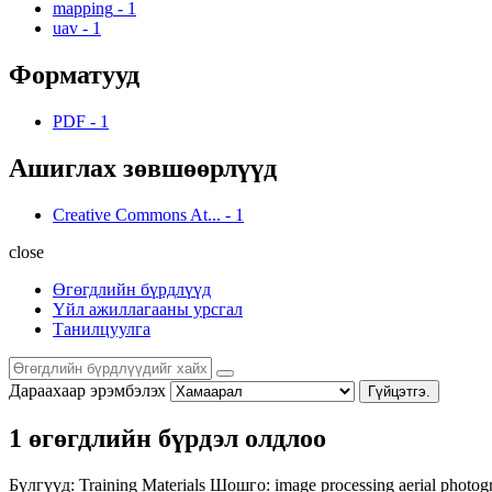
mapping
-
1
uav
-
1
Форматууд
PDF
-
1
Ашиглах зөвшөөрлүүд
Creative Commons At...
-
1
close
Өгөгдлийн бүрдлүүд
Үйл ажиллагааны урсгал
Танилцуулга
Дараахаар эрэмбэлэх
Гүйцэтгэ.
1 өгөгдлийн бүрдэл олдлоо
Бүлгүүд:
Training Materials
Шошго:
image processing
aerial photo