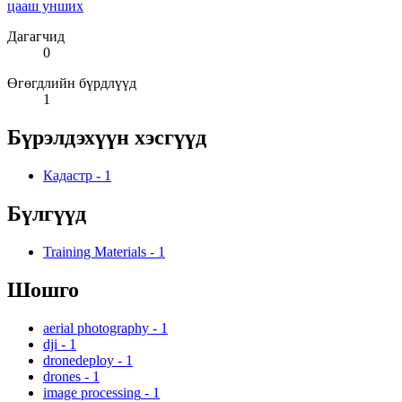
цааш унших
Дагагчид
0
Өгөгдлийн бүрдлүүд
1
Бүрэлдэхүүн хэсгүүд
Кадастр
-
1
Бүлгүүд
Training Materials
-
1
Шошго
aerial photography
-
1
dji
-
1
dronedeploy
-
1
drones
-
1
image processing
-
1