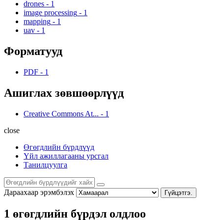
drones
-
1
image processing
-
1
mapping
-
1
uav
-
1
Форматууд
PDF
-
1
Ашиглах зөвшөөрлүүд
Creative Commons At...
-
1
close
Өгөгдлийн бүрдлүүд
Үйл ажиллагааны урсгал
Танилцуулга
Дараахаар эрэмбэлэх
Гүйцэтгэ.
1 өгөгдлийн бүрдэл олдлоо