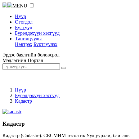
MENU
Нүүр
Өгөгдөл
Бүлгүүд
Бүрэлдэхүүн хэсгүүд
Танилцуулга
Нэвтрэх
Бүртгүүлэх
Эрдэс баялгийн боловсрол
Мэдлэгийн Портал
Нүүр
Бүрэлдэхүүн хэсгүүд
Кадастр
Кадастр
Кадастр (Cadastre): СЕСМИМ төсөл нь Уул уурхай, байгаль