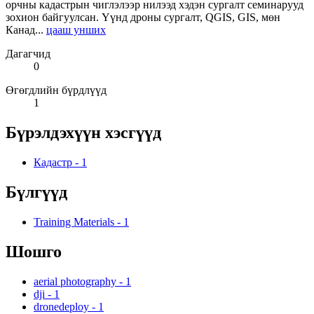
орчны кадастрын чиглэлээр нилээд хэдэн сургалт семинарууд
зохион байгуулсан. Үүнд дроны сургалт, QGIS, GIS, мөн
Канад...
цааш унших
Дагагчид
0
Өгөгдлийн бүрдлүүд
1
Бүрэлдэхүүн хэсгүүд
Кадастр
-
1
Бүлгүүд
Training Materials
-
1
Шошго
aerial photography
-
1
dji
-
1
dronedeploy
-
1