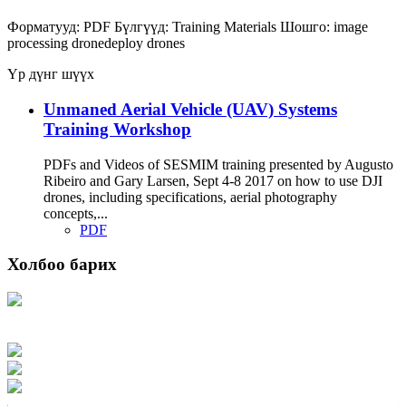
Форматууд:
PDF
Бүлгүүд:
Training Materials
Шошго:
image
processing
dronedeploy
drones
Үр дүнг шүүх
Unmaned Aerial Vehicle (UAV) Systems
Training Workshop
PDFs and Videos of SESMIM training presented by Augusto
Ribeiro and Gary Larsen, Sept 4-8 2017 on how to use DJI
drones, including specifications, aerial photography
concepts,...
PDF
Холбоо барих
Хаяг: Ашигт малтмал, газрын тосны газар, Монгол Улс, Улаанбаатар хот
15170, Чингэлтэй дүүрэг, Барилгачдын талбай-3, Засгийн газрын XII байр,
баруун жигүүр
Факс: 976-11-310370
Вэб админ: 976-51-263915
Цахим шуудан: info@mrpam.gov.mn