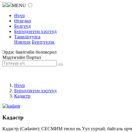
MENU
Нүүр
Өгөгдөл
Бүлгүүд
Бүрэлдэхүүн хэсгүүд
Танилцуулга
Нэвтрэх
Бүртгүүлэх
Эрдэс баялгийн боловсрол
Мэдлэгийн Портал
Нүүр
Бүрэлдэхүүн хэсгүүд
Кадастр
Кадастр
Кадастр (Cadastre): СЕСМИМ төсөл нь Уул уурхай, байгаль орч