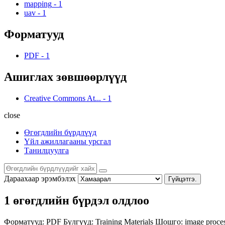
mapping
-
1
uav
-
1
Форматууд
PDF
-
1
Ашиглах зөвшөөрлүүд
Creative Commons At...
-
1
close
Өгөгдлийн бүрдлүүд
Үйл ажиллагааны урсгал
Танилцуулга
Дараахаар эрэмбэлэх
Гүйцэтгэ.
1 өгөгдлийн бүрдэл олдлоо
Форматууд:
PDF
Бүлгүүд:
Training Materials
Шошго:
image proce