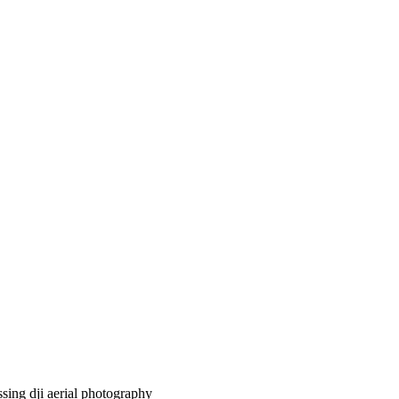
ssing
dji
aerial photography