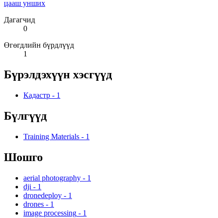
цааш унших
Дагагчид
0
Өгөгдлийн бүрдлүүд
1
Бүрэлдэхүүн хэсгүүд
Кадастр
-
1
Бүлгүүд
Training Materials
-
1
Шошго
aerial photography
-
1
dji
-
1
dronedeploy
-
1
drones
-
1
image processing
-
1