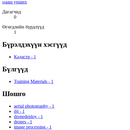
цааш унших
Дагагчид
0
Өгөгдлийн бүрдлүүд
1
Бүрэлдэхүүн хэсгүүд
Кадастр
-
1
Бүлгүүд
Training Materials
-
1
Шошго
aerial photography
-
1
dji
-
1
dronedeploy
-
1
drones
-
1
image processing
-
1