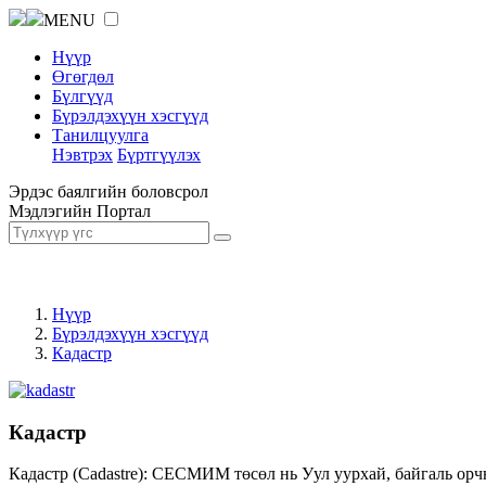
MENU
Нүүр
Өгөгдөл
Бүлгүүд
Бүрэлдэхүүн хэсгүүд
Танилцуулга
Нэвтрэх
Бүртгүүлэх
Эрдэс баялгийн боловсрол
Мэдлэгийн Портал
Нүүр
Бүрэлдэхүүн хэсгүүд
Кадастр
Кадастр
Кадастр (Cadastre): СЕСМИМ төсөл нь Уул уурхай, байгаль орч