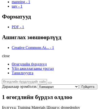
mapping
-
1
uav
-
1
Форматууд
PDF
-
1
Ашиглах зөвшөөрлүүд
Creative Commons At...
-
1
close
Өгөгдлийн бүрдлүүд
Үйл ажиллагааны урсгал
Танилцуулга
Дараахаар эрэмбэлэх
Гүйцэтгэ.
1 өгөгдлийн бүрдэл олдлоо
Бүлгүүд:
Training Materials
Шошго:
dronedeploy