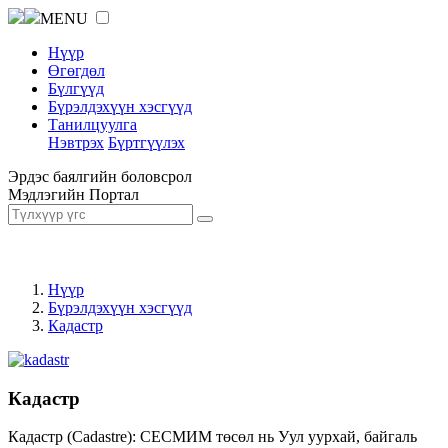
MENU
Нүүр
Өгөгдөл
Бүлгүүд
Бүрэлдэхүүн хэсгүүд
Танилцуулга
Нэвтрэх
Бүртгүүлэх
Эрдэс баялгийн боловсрол
Мэдлэгийн Портал
Нүүр
Бүрэлдэхүүн хэсгүүд
Кадастр
Кадастр
Кадастр (Cadastre): СЕСМИМ төсөл нь Уул уурхай, байгаль