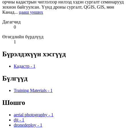
орчны кадастрын чиглэлээр нилээд хэдэн сургалт семинарууд
зохион байгуулсан. Үүнд дроны сургалт, QGIS, GIS, мөн
Канад...
цааш унших
Дагагчид
0
Өгөгдлийн бүрдлүүд
1
Бүрэлдэхүүн хэсгүүд
Кадастр
-
1
Бүлгүүд
Training Materials
-
1
Шошго
aerial photography
-
1
dji
-
1
dronedeploy
-
1