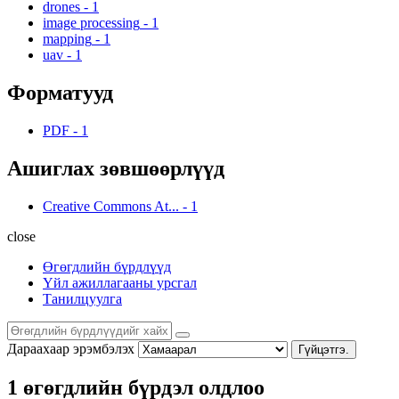
drones
-
1
image processing
-
1
mapping
-
1
uav
-
1
Форматууд
PDF
-
1
Ашиглах зөвшөөрлүүд
Creative Commons At...
-
1
close
Өгөгдлийн бүрдлүүд
Үйл ажиллагааны урсгал
Танилцуулга
Дараахаар эрэмбэлэх
Гүйцэтгэ.
1 өгөгдлийн бүрдэл олдлоо