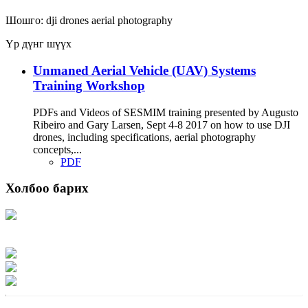
Шошго:
dji
drones
aerial photography
Үр дүнг шүүх
Unmaned Aerial Vehicle (UAV) Systems
Training Workshop
PDFs and Videos of SESMIM training presented by Augusto
Ribeiro and Gary Larsen, Sept 4-8 2017 on how to use DJI
drones, including specifications, aerial photography
concepts,...
PDF
Холбоо барих
Хаяг: Ашигт малтмал, газрын тосны газар, Монгол Улс, Улаанбаатар хот
15170, Чингэлтэй дүүрэг, Барилгачдын талбай-3, Засгийн газрын XII байр,
баруун жигүүр
Факс: 976-11-310370
Вэб админ: 976-51-263915
Цахим шуудан: info@mrpam.gov.mn