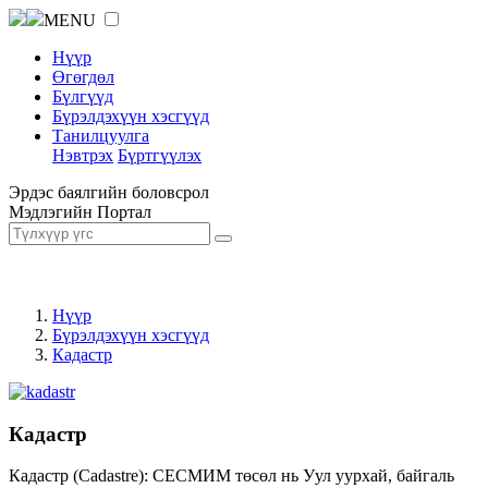
MENU
Нүүр
Өгөгдөл
Бүлгүүд
Бүрэлдэхүүн хэсгүүд
Танилцуулга
Нэвтрэх
Бүртгүүлэх
Эрдэс баялгийн боловсрол
Мэдлэгийн Портал
Нүүр
Бүрэлдэхүүн хэсгүүд
Кадастр
Кадастр
Кадастр (Cadastre): СЕСМИМ төсөл нь Уул уурхай, байгаль