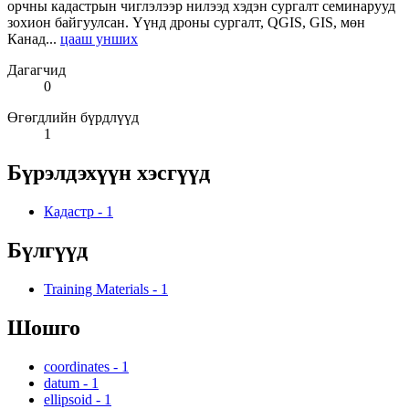
орчны кадастрын чиглэлээр нилээд хэдэн сургалт семинарууд
зохион байгуулсан. Үүнд дроны сургалт, QGIS, GIS, мөн
Канад...
цааш унших
Дагагчид
0
Өгөгдлийн бүрдлүүд
1
Бүрэлдэхүүн хэсгүүд
Кадастр
-
1
Бүлгүүд
Training Materials
-
1
Шошго
coordinates
-
1
datum
-
1
ellipsoid
-
1