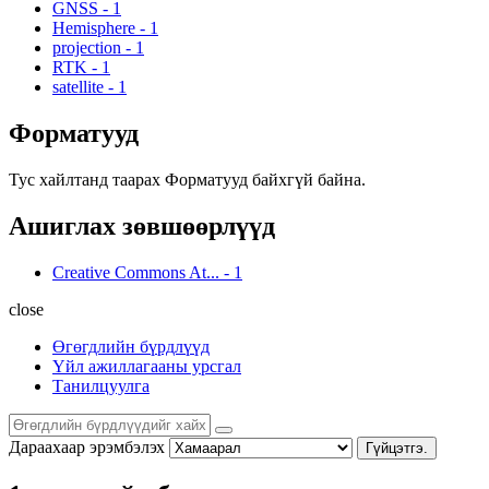
GNSS
-
1
Hemisphere
-
1
projection
-
1
RTK
-
1
satellite
-
1
Форматууд
Тус хайлтанд таарах Форматууд байхгүй байна.
Ашиглах зөвшөөрлүүд
Creative Commons At...
-
1
close
Өгөгдлийн бүрдлүүд
Үйл ажиллагааны урсгал
Танилцуулга
Дараахаар эрэмбэлэх
Гүйцэтгэ.