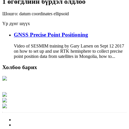
1 өгөгдлийн бүрдэл олдлоо
Шошго:
datum
coordinates
ellipsoid
Үр дүнг шүүх
GNSS Precise Point Positioning
Video of SESMIM training by Gary Larsen on Sept 12 2017
on how to set up and use RTK hemisphere to collect precise
point position data from satellites in Mongolia, how to...
Холбоо барих
Хаяг: Ашигт малтмал, газрын тосны газар, Монгол Улс, Улаанбаатар хот
15170, Чингэлтэй дүүрэг, Барилгачдын талбай-3, Засгийн газрын XII байр,
баруун жигүүр
Факс: 976-11-310370
Вэб админ: 976-51-263915
Цахим шуудан: info@mrpam.gov.mn