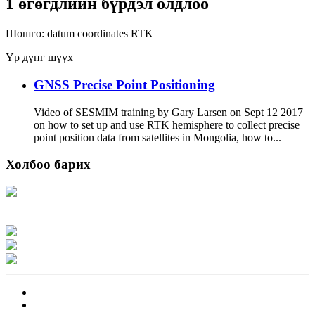
1 өгөгдлийн бүрдэл олдлоо
Шошго:
datum
coordinates
RTK
Үр дүнг шүүх
GNSS Precise Point Positioning
Video of SESMIM training by Gary Larsen on Sept 12 2017
on how to set up and use RTK hemisphere to collect precise
point position data from satellites in Mongolia, how to...
Холбоо барих
Хаяг: Ашигт малтмал, газрын тосны газар, Монгол Улс, Улаанбаатар хот
15170, Чингэлтэй дүүрэг, Барилгачдын талбай-3, Засгийн газрын XII байр,
баруун жигүүр
Факс: 976-11-310370
Вэб админ: 976-51-263915
Цахим шуудан: info@mrpam.gov.mn