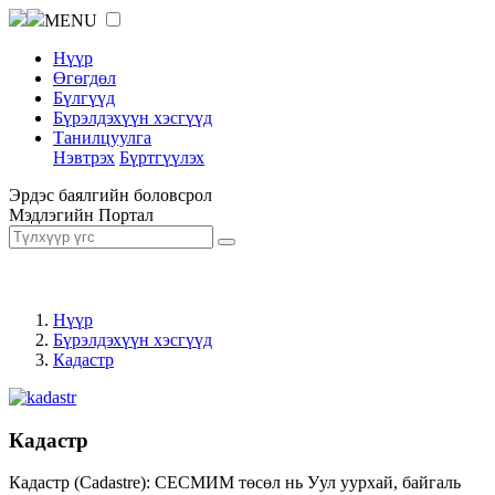
MENU
Нүүр
Өгөгдөл
Бүлгүүд
Бүрэлдэхүүн хэсгүүд
Танилцуулга
Нэвтрэх
Бүртгүүлэх
Эрдэс баялгийн боловсрол
Мэдлэгийн Портал
Нүүр
Бүрэлдэхүүн хэсгүүд
Кадастр
Кадастр
Кадастр (Cadastre): СЕСМИМ төсөл нь Уул уурхай, байгаль