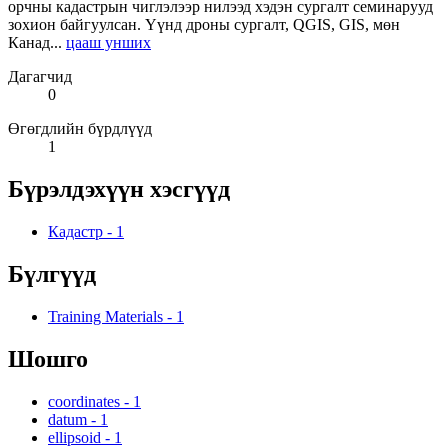
орчны кадастрын чиглэлээр нилээд хэдэн сургалт семинарууд
зохион байгуулсан. Үүнд дроны сургалт, QGIS, GIS, мөн
Канад...
цааш унших
Дагагчид
0
Өгөгдлийн бүрдлүүд
1
Бүрэлдэхүүн хэсгүүд
Кадастр
-
1
Бүлгүүд
Training Materials
-
1
Шошго
coordinates
-
1
datum
-
1
ellipsoid
-
1