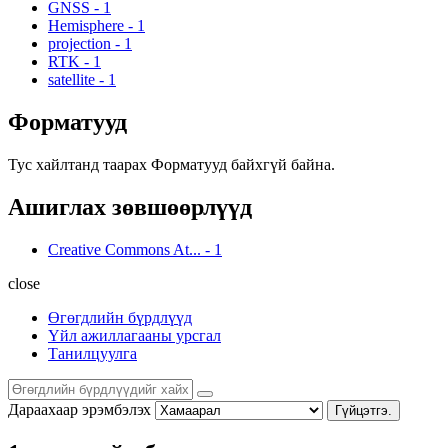
GNSS
-
1
Hemisphere
-
1
projection
-
1
RTK
-
1
satellite
-
1
Форматууд
Тус хайлтанд таарах Форматууд байхгүй байна.
Ашиглах зөвшөөрлүүд
Creative Commons At...
-
1
close
Өгөгдлийн бүрдлүүд
Үйл ажиллагааны урсгал
Танилцуулга
Дараахаар эрэмбэлэх
Гүйцэтгэ.