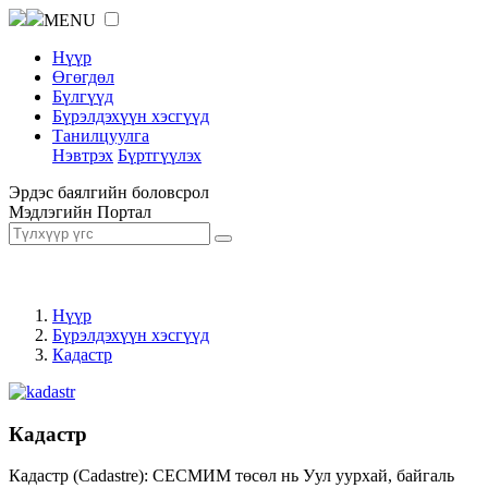
MENU
Нүүр
Өгөгдөл
Бүлгүүд
Бүрэлдэхүүн хэсгүүд
Танилцуулга
Нэвтрэх
Бүртгүүлэх
Эрдэс баялгийн боловсрол
Мэдлэгийн Портал
Нүүр
Бүрэлдэхүүн хэсгүүд
Кадастр
Кадастр
Кадастр (Cadastre): СЕСМИМ төсөл нь Уул уурхай, байгаль