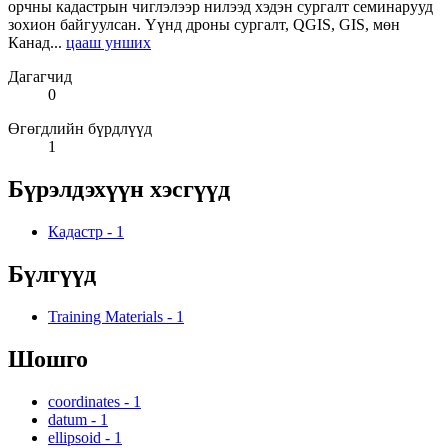
орчны кадастрын чиглэлээр нилээд хэдэн сургалт семинарууд
зохион байгуулсан. Үүнд дроны сургалт, QGIS, GIS, мөн
Канад...
цааш унших
Дагагчид
0
Өгөгдлийн бүрдлүүд
1
Бүрэлдэхүүн хэсгүүд
Кадастр
-
1
Бүлгүүд
Training Materials
-
1
Шошго
coordinates
-
1
datum
-
1
ellipsoid
-
1