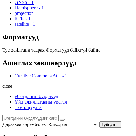
GNSS
-
1
Hemisphere
-
1
projection
-
1
RTK
-
1
satellite
-
1
Форматууд
Тус хайлтанд таарах Форматууд байхгүй байна.
Ашиглах зөвшөөрлүүд
Creative Commons At...
-
1
close
Өгөгдлийн бүрдлүүд
Үйл ажиллагааны урсгал
Танилцуулга
Дараахаар эрэмбэлэх
Гүйцэтгэ.