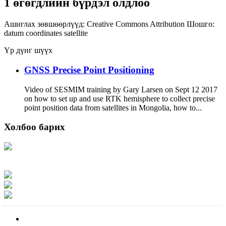
1 өгөгдлийн бүрдэл олдлоо
Ашиглах зөвшөөрлүүд:
Creative Commons Attribution
Шошго:
datum
coordinates
satellite
Үр дүнг шүүх
GNSS Precise Point Positioning
Video of SESMIM training by Gary Larsen on Sept 12 2017
on how to set up and use RTK hemisphere to collect precise
point position data from satellites in Mongolia, how to...
Холбоо барих
Хаяг: Ашигт малтмал, газрын тосны газар, Монгол Улс, Улаанбаатар хот
15170, Чингэлтэй дүүрэг, Барилгачдын талбай-3, Засгийн газрын XII байр,
баруун жигүүр
Факс: 976-11-310370
Вэб админ: 976-51-263915
Цахим шуудан: info@mrpam.gov.mn