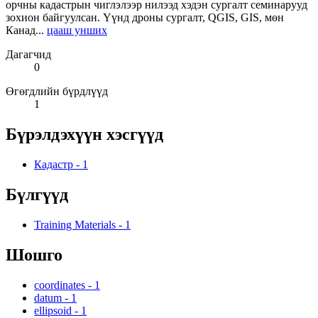
орчны кадастрын чиглэлээр нилээд хэдэн сургалт семинарууд
зохион байгуулсан. Үүнд дроны сургалт, QGIS, GIS, мөн
Канад...
цааш унших
Дагагчид
0
Өгөгдлийн бүрдлүүд
1
Бүрэлдэхүүн хэсгүүд
Кадастр
-
1
Бүлгүүд
Training Materials
-
1
Шошго
coordinates
-
1
datum
-
1
ellipsoid
-
1