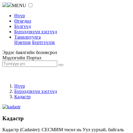
MENU
Нүүр
Өгөгдөл
Бүлгүүд
Бүрэлдэхүүн хэсгүүд
Танилцуулга
Нэвтрэх
Бүртгүүлэх
Эрдэс баялгийн боловсрол
Мэдлэгийн Портал
Нүүр
Бүрэлдэхүүн хэсгүүд
Кадастр
Кадастр
Кадастр (Cadastre): СЕСМИМ төсөл нь Уул уурхай, байгаль