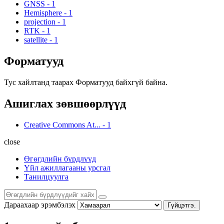
GNSS
-
1
Hemisphere
-
1
projection
-
1
RTK
-
1
satellite
-
1
Форматууд
Тус хайлтанд таарах Форматууд байхгүй байна.
Ашиглах зөвшөөрлүүд
Creative Commons At...
-
1
close
Өгөгдлийн бүрдлүүд
Үйл ажиллагааны урсгал
Танилцуулга
Дараахаар эрэмбэлэх
Гүйцэтгэ.