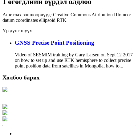
1 өгөгдлийн бүрдэл олдлоо
Ашиглах зөвшөөрлүүд:
Creative Commons Attribution
Шошго:
datum
coordinates
ellipsoid
RTK
Үр дүнг шүүх
GNSS Precise Point Positioning
Video of SESMIM training by Gary Larsen on Sept 12 2017
on how to set up and use RTK hemisphere to collect precise
point position data from satellites in Mongolia, how to...
Холбоо барих
Хаяг: Ашигт малтмал, газрын тосны газар, Монгол Улс, Улаанбаатар хот
15170, Чингэлтэй дүүрэг, Барилгачдын талбай-3, Засгийн газрын XII байр,
баруун жигүүр
Факс: 976-11-310370
Вэб админ: 976-51-263915
Цахим шуудан: info@mrpam.gov.mn