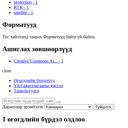
projection
-
1
RTK
-
1
satellite
-
1
Форматууд
Тус хайлтанд таарах Форматууд байхгүй байна.
Ашиглах зөвшөөрлүүд
Creative Commons At...
-
1
close
Өгөгдлийн бүрдлүүд
Үйл ажиллагааны урсгал
Танилцуулга
Дараахаар эрэмбэлэх
Гүйцэтгэ.
1 өгөгдлийн бүрдэл олдлоо