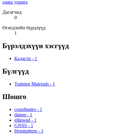
цааш унших
Дагагчид
0
Өгөгдлийн бүрдлүүд
1
Бүрэлдэхүүн хэсгүүд
Кадастр
-
1
Бүлгүүд
Training Materials
-
1
Шошго
coordinates
-
1
datum
-
1
ellipsoid
-
1
GNSS
-
1
Hemisphere
-
1