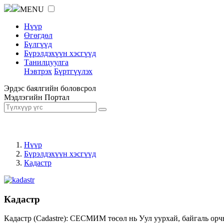
MENU
Нүүр
Өгөгдөл
Бүлгүүд
Бүрэлдэхүүн хэсгүүд
Танилцуулга
Нэвтрэх
Бүртгүүлэх
Эрдэс баялгийн боловсрол
Мэдлэгийн Портал
Нүүр
Бүрэлдэхүүн хэсгүүд
Кадастр
Кадастр
Кадастр (Cadastre): СЕСМИМ төсөл нь Уул уурхай, байгаль орч