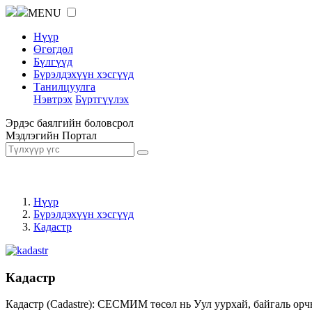
MENU
Нүүр
Өгөгдөл
Бүлгүүд
Бүрэлдэхүүн хэсгүүд
Танилцуулга
Нэвтрэх
Бүртгүүлэх
Эрдэс баялгийн боловсрол
Мэдлэгийн Портал
Нүүр
Бүрэлдэхүүн хэсгүүд
Кадастр
Кадастр
Кадастр (Cadastre): СЕСМИМ төсөл нь Уул уурхай, байгаль орч