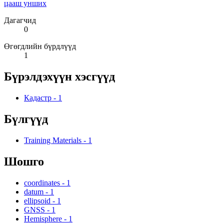
цааш унших
Дагагчид
0
Өгөгдлийн бүрдлүүд
1
Бүрэлдэхүүн хэсгүүд
Кадастр
-
1
Бүлгүүд
Training Materials
-
1
Шошго
coordinates
-
1
datum
-
1
ellipsoid
-
1
GNSS
-
1
Hemisphere
-
1