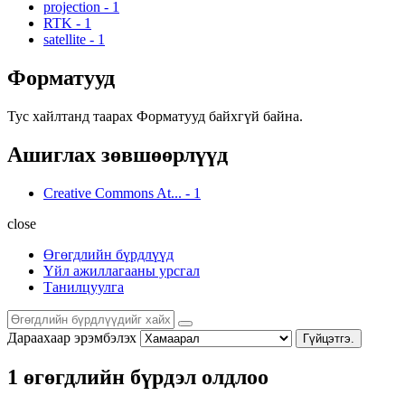
projection
-
1
RTK
-
1
satellite
-
1
Форматууд
Тус хайлтанд таарах Форматууд байхгүй байна.
Ашиглах зөвшөөрлүүд
Creative Commons At...
-
1
close
Өгөгдлийн бүрдлүүд
Үйл ажиллагааны урсгал
Танилцуулга
Дараахаар эрэмбэлэх
Гүйцэтгэ.
1 өгөгдлийн бүрдэл олдлоо