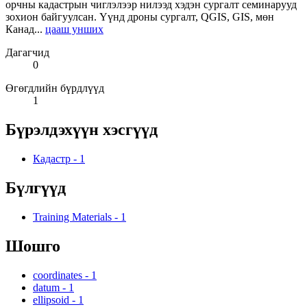
орчны кадастрын чиглэлээр нилээд хэдэн сургалт семинарууд
зохион байгуулсан. Үүнд дроны сургалт, QGIS, GIS, мөн
Канад...
цааш унших
Дагагчид
0
Өгөгдлийн бүрдлүүд
1
Бүрэлдэхүүн хэсгүүд
Кадастр
-
1
Бүлгүүд
Training Materials
-
1
Шошго
coordinates
-
1
datum
-
1
ellipsoid
-
1