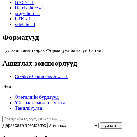
GNSS
-
1
Hemisphere
-
1
projection
-
1
RTK
-
1
satellite
-
1
Форматууд
Тус хайлтанд таарах Форматууд байхгүй байна.
Ашиглах зөвшөөрлүүд
Creative Commons At...
-
1
close
Өгөгдлийн бүрдлүүд
Үйл ажиллагааны урсгал
Танилцуулга
Дараахаар эрэмбэлэх
Гүйцэтгэ.