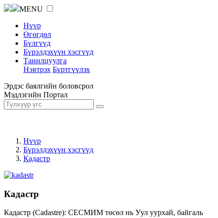
MENU
Нүүр
Өгөгдөл
Бүлгүүд
Бүрэлдэхүүн хэсгүүд
Танилцуулга
Нэвтрэх
Бүртгүүлэх
Эрдэс баялгийн боловсрол
Мэдлэгийн Портал
Нүүр
Бүрэлдэхүүн хэсгүүд
Кадастр
Кадастр
Кадастр (Cadastre): СЕСМИМ төсөл нь Уул уурхай, байгаль