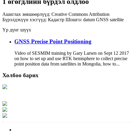
1 өгөгдлийн бүрдэл олдлоо
Ашиглах зөвшөөрлүүд:
Creative Commons Attribution
Бүрэлдэхүүн хэсгүүд:
Кадастр
Шошго:
datum
GNSS
satellite
Үр дүнг шүүх
GNSS Precise Point Positioning
Video of SESMIM training by Gary Larsen on Sept 12 2017
on how to set up and use RTK hemisphere to collect precise
point position data from satellites in Mongolia, how to...
Холбоо барих
Хаяг: Ашигт малтмал, газрын тосны газар, Монгол Улс, Улаанбаатар хот
15170, Чингэлтэй дүүрэг, Барилгачдын талбай-3, Засгийн газрын XII байр,
баруун жигүүр
Факс: 976-11-310370
Вэб админ: 976-51-263915
Цахим шуудан: info@mrpam.gov.mn