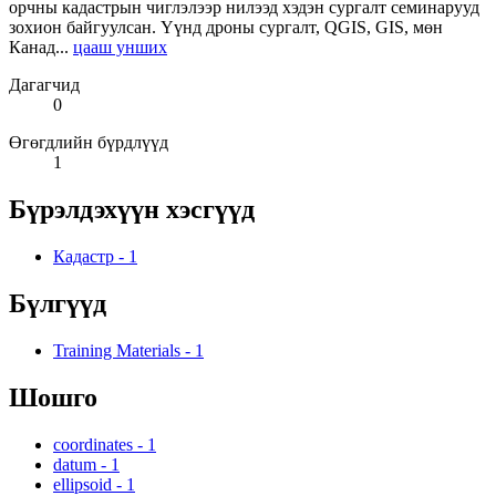
орчны кадастрын чиглэлээр нилээд хэдэн сургалт семинарууд
зохион байгуулсан. Үүнд дроны сургалт, QGIS, GIS, мөн
Канад...
цааш унших
Дагагчид
0
Өгөгдлийн бүрдлүүд
1
Бүрэлдэхүүн хэсгүүд
Кадастр
-
1
Бүлгүүд
Training Materials
-
1
Шошго
coordinates
-
1
datum
-
1
ellipsoid
-
1